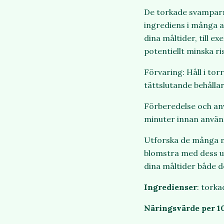
De torkade svamparn
ingrediens i många as
dina måltider, till e
potentiellt minska r
Förvaring: Håll i tor
tättslutande behållar
Förberedelse och anv
minuter innan använd
Utforska de många m
blomstra med dess un
dina måltider både d
Ingredienser
: tork
Näringsvärde per 1