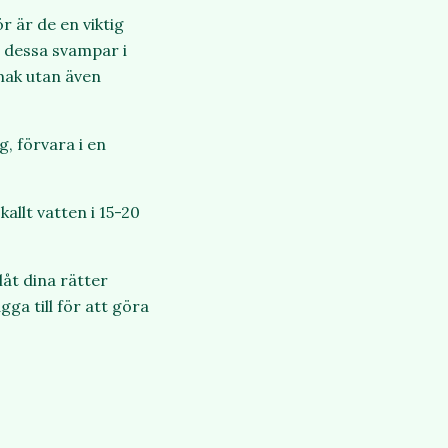
 är de en viktig
a dessa svampar i
smak utan även
g, förvara i en
allt vatten i 15-20
åt dina rätter
ga till för att göra