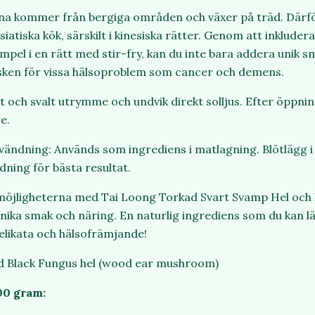
a kommer från bergiga områden och växer på träd. Därför
iatiska kök, särskilt i kinesiska rätter. Genom att inkluder
xempel i en rätt med stir-fry, kan du inte bara addera unik 
isken för vissa hälsoproblem som cancer och demens.
rt och svalt utrymme och undvik direkt solljus. Efter öppnin
e.
ändning: Används som ingrediens i matlagning. Blötlägg i k
ning för bästa resultat.
öjligheterna med Tai Loong Torkad Svart Svamp Hel och l
ika smak och näring. En naturlig ingrediens som du kan läg
elikata och hälsofrämjande!
ad Black Fungus hel (wood ear mushroom)
00 gram: