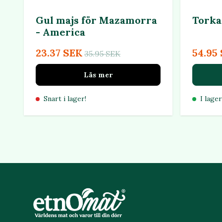
Gul majs för Mazamorra
Torka
- America
23.37 SEK
54.95
35.95 SEK
Läs mer
Snart i lager!
I lager