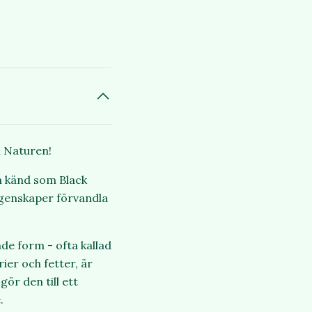
n Naturen!
n känd som Black
egenskaper förvandla
de form - ofta kallad
er och fetter, är
ör den till ett
.