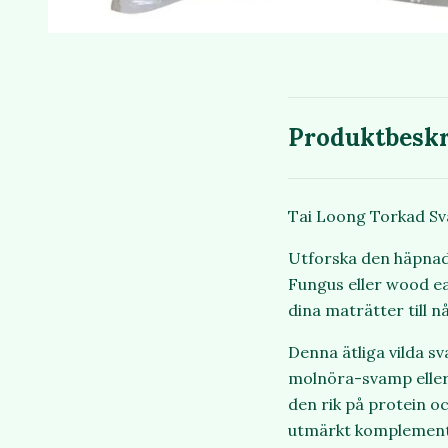
Produktbeskr
Tai Loong Torkad Sva
Utforska den häpnad
Fungus eller wood e
dina maträtter till n
Denna ätliga vilda s
molnöra-svamp eller 
den rik på protein oc
utmärkt komplement f