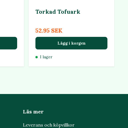
Torkad Tofuark
52.95 SEK
Lägg i korgen
I lager
Läs mer
Leverans och köpvillkor