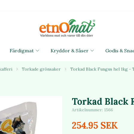
Färdigmat
Kryddor & Såser
Godis & Sna
kafferi
Torkade grönsaker
Torkad Black Fungus hel 1kg - 
Torkad Black 
Artikelnummer:
1566
254.95 SEK