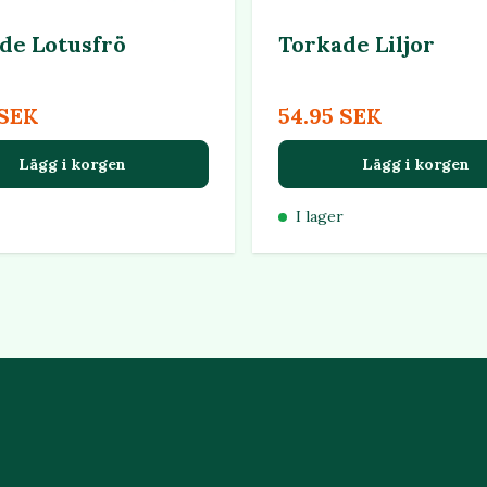
de Lotusfrö
Torkade Liljor
 SEK
54.95 SEK
Lägg i korgen
Lägg i korgen
I lager