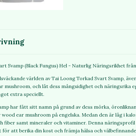
ivning
rt Svamp (Black Fungus) Hel - Naturlig Näringsrikhet frå
sväckande världen av Tai Loong Torkad Svart Svamp, äve
ar mushroom, och låt dess mångsidighet och näringsrika 
ågot extra speciellt.
vamp har fått sitt namn på grund av dess mörka, öronliknan
wood ear mushroom på engelska. Medan den är låg i kalori
h fiber samt mineraler och vitaminer. Denna näringsprofil g
ör att berika din kost och främja hälsa och välbefinnande