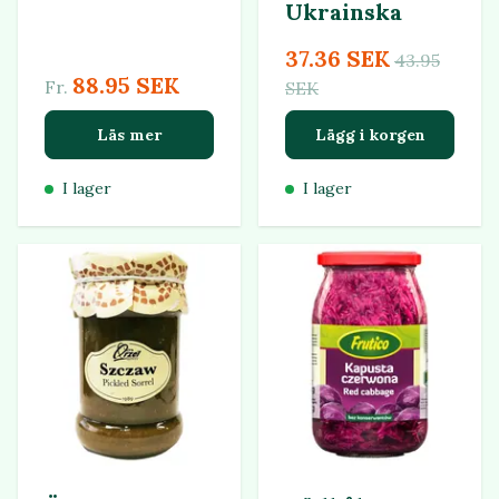
Ukrainska
37.36 SEK
43.95
88.95 SEK
Fr.
SEK
Läs mer
Lägg i korgen
I lager
I lager