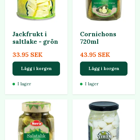
Jackfrukt i
Cornichons
saltlake - grön
720ml
33.95 SEK
43.95 SEK
Lägg i korgen
Lägg i korgen
I lager
I lager