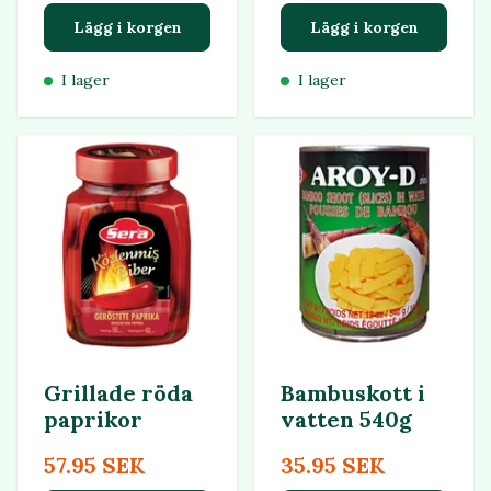
Lägg i korgen
Lägg i korgen
I lager
I lager
Grillade röda
Bambuskott i
paprikor
vatten 540g
57.95 SEK
35.95 SEK