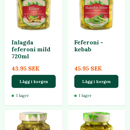
Inlagda
Feferoni -
feferoni mild
kebab
720ml
43.95 SEK
45.95 SEK
Lägg i korgen
Lägg i korgen
I lager
I lager