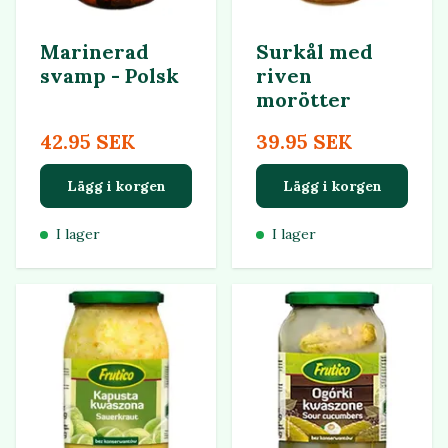
Marinerad
Surkål med
svamp - Polsk
riven
morötter
42.95 SEK
39.95 SEK
Lägg i korgen
Lägg i korgen
I lager
I lager