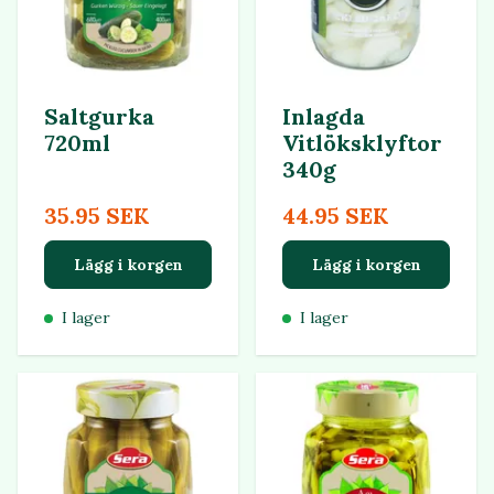
Saltgurka
Inlagda
720ml
Vitlöksklyftor
340g
35.95 SEK
44.95 SEK
Lägg i korgen
Lägg i korgen
I lager
I lager