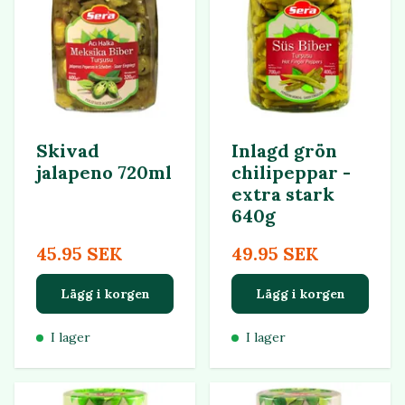
Skivad
Inlagd grön
jalapeno 720ml
chilipeppar -
extra stark
640g
45.95 SEK
49.95 SEK
Lägg i korgen
Lägg i korgen
I lager
I lager