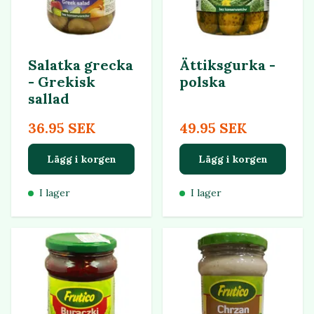
Salatka grecka
Ättiksgurka -
- Grekisk
polska
sallad
36.95 SEK
49.95 SEK
Lägg i korgen
Lägg i korgen
I lager
I lager