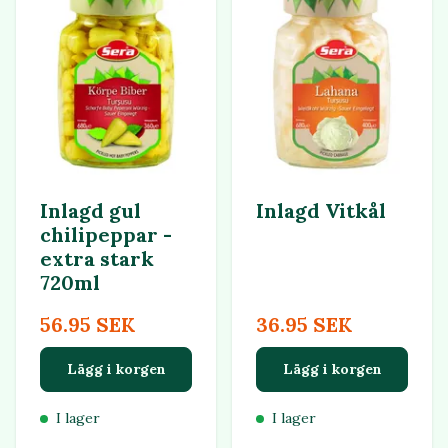
Inlagd gul
Inlagd Vitkål
chilipeppar -
extra stark
720ml
56.95 SEK
36.95 SEK
Lägg i korgen
Lägg i korgen
I lager
I lager