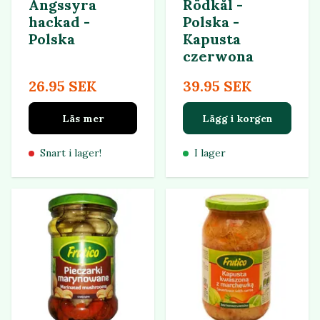
Ängssyra
Rödkål -
hackad -
Polska -
Polska
Kapusta
czerwona
26.95 SEK
39.95 SEK
Läs mer
Lägg i korgen
Snart i lager!
I lager