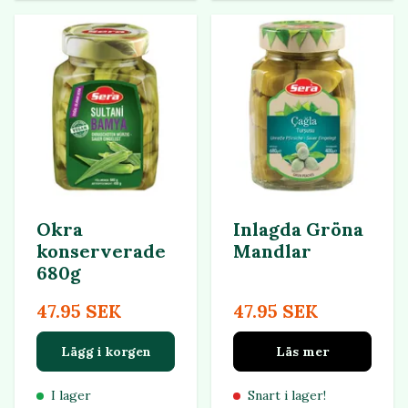
Okra
Inlagda Gröna
konserverade
Mandlar
680g
47.95 SEK
47.95 SEK
Lägg i korgen
Läs mer
I lager
Snart i lager!