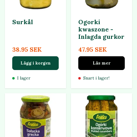
Surkål
Ogorki
kwaszone -
Inlagda gurkor
38.95 SEK
47.95 SEK
Lägg i korgen
Läs mer
I lager
Snart i lager!