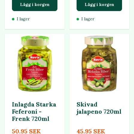
Lägg i korgen
Lägg i korgen
I lager
I lager
Inlagda Starka
Skivad
Feferoni -
jalapeno 720ml
Frenk 720ml
50.95 SEK
45.95 SEK