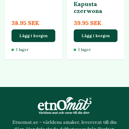
Kapusta
czerwona
38.95 SEK
39.95 SEK
Lägg i korgen
Lägg i korgen
I lager
I lager
Etnomat.se – världens smaker, levererat till din
dörr. Handplockade delikatesser från Turkiet,