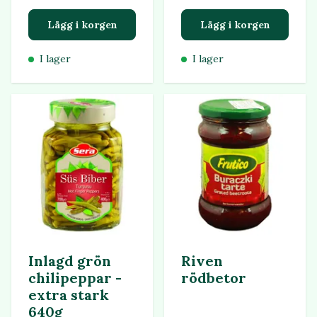
Lägg i korgen
Lägg i korgen
I lager
I lager
Inlagd grön
Riven
chilipeppar -
rödbetor
extra stark
640g