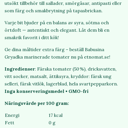
utsökt tillbehör till sallader, smörgåsar, antipasti eller
som färg och smakbrytning på tapasbrickan.
Varje bit bjuder på en balans av syra, sötma och
örtdoft — autentiskt och elegant. Låt dem bli en
smakrik favorit i ditt kök!
Ge dina måltider extra färg – beställ Babusina
Gryadka marinerade tomater nu på etnomat.se!
Ingredienser
: Färska tomater (50 %), dricksvatten,
vitt socker, matsalt, ättiksyra, kryddor: färsk ung
selleri, färsk vitlök, lagerblad, hela svartpepparkorn.
Inga konserveringsmedel • GMO-fri
Näringsvärde per 100 gram:
Energi
17 kcal
Fett
0 g