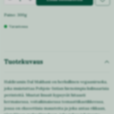
Paino: 300g
Varastossa
Tuotekuvaus
Haldiramin Dal Makhani on herkullinen vegaaniruoka,
joka muistuttaa Pohjois-Intian hienoimpia kulinaarisia
perinteitä. Mustat linssit kypsyvät hitaasti
kermaisessa, voitaikinaisessa tomaattikastikkeessa,
jossa on eksoottisia mausteita ja joka antaa rikkaan,