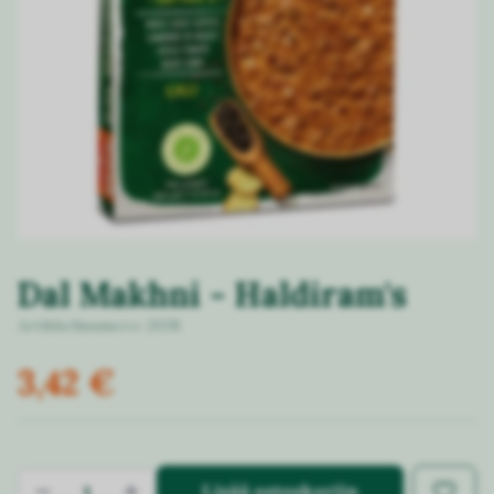
Dal Makhni - Haldiram's
Artikkelinumero:
2038
3,42 €
Lisää ostoskoriin