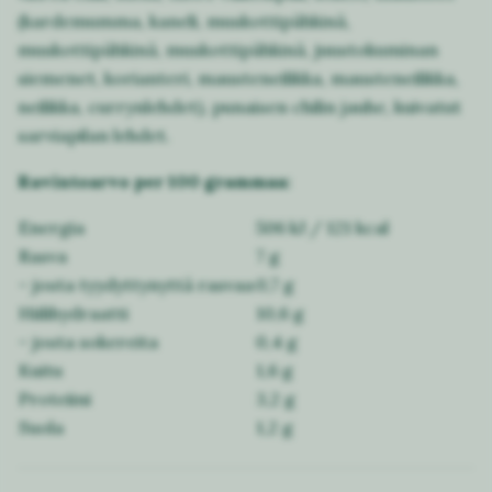
(kardemumma, kaneli, muskottipähkinä,
muskottipähkinä, muskottipähkinä, juustokuminan
siemenet, korianteri, mausteneilikka, mausteneilikka,
neilikka, currynlehdet), punaisen chilin jauhe, kuivatut
sarviapilan lehdet.
Ravintoarvo per 100 grammaa:
Energia
506 kJ / 121 kcal
Rasva
7 g
- josta tyydyttynyttä rasvaa
0,7 g
Hiilihydraatti
10,6 g
- josta sokereita
0,4 g
Kuitu
1,6 g
Proteiini
3,2 g
Suola
1,2 g