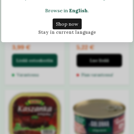
Browse in
English
.
Shop now
Kikherneitä
Savustettu
Stay in current language
tomaattikastikkeessa
silli
3,99 €
5,22 €
Lisää ostoskoriin
Lue lisää
Varastossa
Pian varastossa!