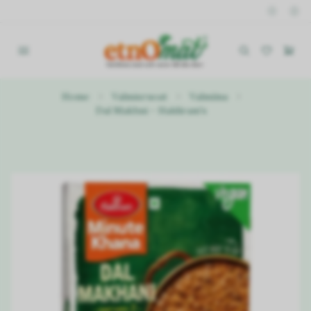
Home
Valmisruoat
Valmiina
Dal Makhni - Haldiram's