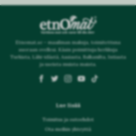
Etnomat.se – maailman makuja, toimitettuna
suoraan ovellesi. Käsin poimittuja herkkuja
Turkista, Lähi-idästä, Aasiasta, Balkanilta, Intiasta
ja useista muista maista.
Lue lisää
Toimitus ja ostoehdot
Ota meihin yhteyttä