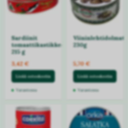
Sardiinit
Viininlehtidolmat
tomaattikastikkeessa
230g
215 g
3,42 €
5,70 €
Lisää ostoskoriin
Lisää ostoskoriin
Varastossa
Varastossa