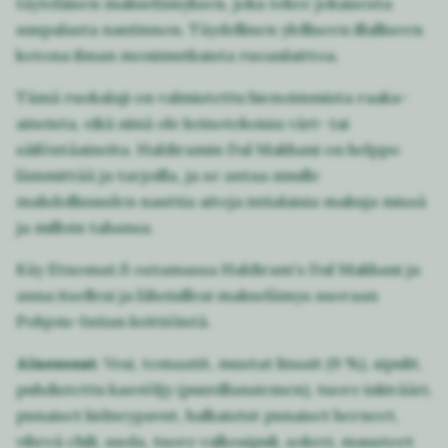
täyteläisen makuelämyksen, joka tekee jokaisesta
suupalasta nautinnon. Täydellinen ylelliseen illalliseen
kotona ilman monimutkaista ruoanlaittoa.
Tämä ruokalaji on valmistettu hienoimmista raaka-
aineista, eikä siinä ole keinotekoisia väri- tai
säilöntäaineita. Haldiramin Dal Makhani on helppo
lämmittää ja tarjoilla, ja se antaa sinulle
mahdollisuuden nauttia aitoja intialaisia makuja missä
ja milloin tahansa.
Käy Etnomat.fi ostamassa Haldiram's Dal Makhani ja
anna itsellesi ja läheisillesi makuelämys suoraan
Pohjois-Intian keittiöistä.
Ainesosat
: Vesi, tomaatit, mustat linssit (9 %), sipulit,
puhdistettu kasviöljy (puuvillansiemen), tuore inkivääri,
punaiset kidneypavut, halkaistut punaiset herneet,
vihreä chili, suola, tuore valkosipuli, sokeri, mausteet