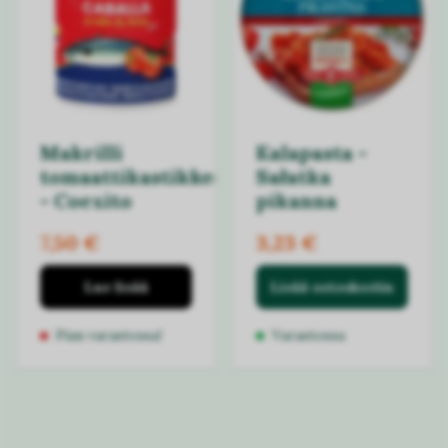
Makrilli
Kalapasta -
tomaattikastikkeessa
Sałatka
- Coexito
pikanna
7,50 €
3,23 €
Lue lisää
Lisää ostoskoriin
Pian varastossa!
Varastossa