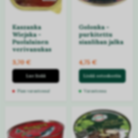
Kaszanka
Golonka -
Wiejska -
purkitettu
Puolalainen
sianlihan jalka
verivanukas
3,70 €
4,75 €
Lue lisää
Lisää ostoskoriin
Pian varastossa!
Varastossa