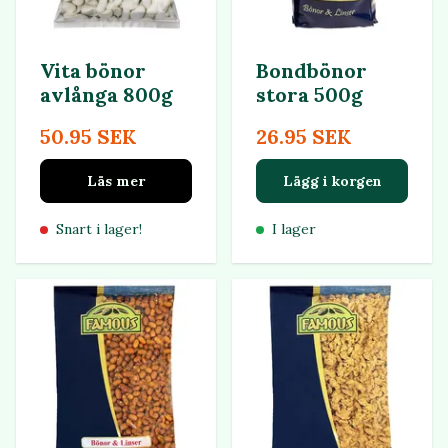
Vita bönor
Bondbönor
avlånga 800g
stora 500g
50.95 SEK
26.95 SEK
Läs mer
Lägg i korgen
Snart i lager!
I lager