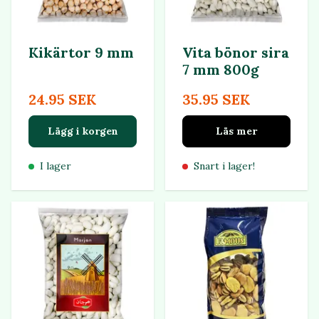
Kikärtor 9 mm
Vita bönor sira
7 mm 800g
24.95 SEK
35.95 SEK
Lägg i korgen
Läs mer
I lager
Snart i lager!