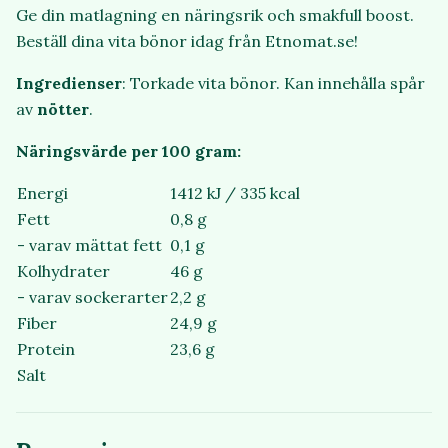
Ge din matlagning en näringsrik och smakfull boost.
Beställ dina vita bönor idag från Etnomat.se!
Ingredienser
: Torkade vita bönor. Kan innehålla spår
av
nötter
.
Näringsvärde per 100 gram:
Energi
1412 kJ / 335 kcal
Fett
0,8 g
- varav mättat fett
0,1 g
Kolhydrater
46 g
- varav sockerarter
2,2 g
Fiber
24,9 g
Protein
23,6 g
Salt