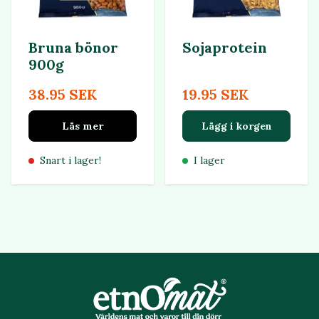
Bruna bönor
Sojaprotein
900g
38.95 SEK
19.95 SEK
Läs mer
Lägg i korgen
Snart i lager!
I lager