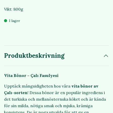
Vikt: 800g
I lager
Produktbeskrivning
Vita Bönor – Çalı Fasulyesi
Upptäck mångsidigheten hos våra
vita bönor av
Çalı-sorten
! Dessa bönor är en populär ingrediens i
det turkiska och mellanösternska köket och är kända
för sin milda, nötiga smak och mjuka, krämiga
konsistens. De är noga utvalda för att ge en