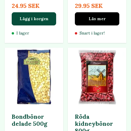
24.95 SEK
29.95 SEK
Lägg i korgen
Läs mer
I lager
Snart i lager!
Bondbönor
Röda
delade 500g
kidneybönor
800g