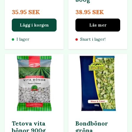
35.95 SEK
38.95 SEK
Lägg i korgen
Läs mer
I lager
Snart i lager!
Tetova vita
Bondbönor
bönor 900g
gröna