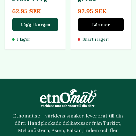
62.95 SEK
92.95 SEK
Lägg i korgen
Läs mer
I lager
Snart i lager!
Etnomat.se – världens smaker, levererat till din
dörr. Handplockade delikatesser från Turkiet,
Mellanöstern, Asien, Balkan, Indien och fler