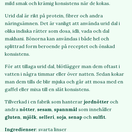
mild smak och krämig konsistens när de kokas.
Urid dal är rikt på protein, fibrer och andra
näringsämnen. Det är vanligt att använda urid dal i
olika indiska rätter som dosa, idli, vada och dal
makhani. Bönorna kan användas i både hel och
splittrad form beroende på receptet och önskad
konsistens.
För att tillaga urid dal, blötlägger man dem oftast i
vatten i några timmar eller över natten. Sedan kokar
man dem tills de blir mjuka och går att mosa med en
gaffel eller mixa till en slät konsistens.
Tillverkad i en fabrik som hanterar
jordnötter
och
andra
nötter
,
sesam
,
spannmål
som innehåller
gluten
,
mjölk
,
selleri
,
soja
,
senap
och
sulfit
.
Ingredienser
: svarta linser