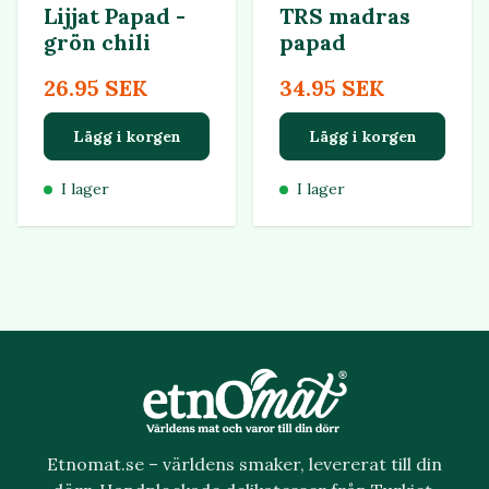
Lijjat Papad -
TRS madras
grön chili
papad
26.95 SEK
34.95 SEK
Lägg i korgen
Lägg i korgen
I lager
I lager
Etnomat.se – världens smaker, levererat till din