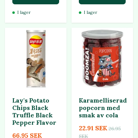
I lager
I lager
Lay's Potato
Karamelliserad
Chips Black
popcorn med
Truffle Black
smak av cola
Pepper Flavor
22.91 SEK
26.95
66.95 SEK
SEK