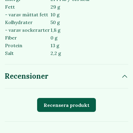
Fett
29 g
- varav mättat fett
10 g
Kolhydrater
50 g
- varav sockerarter
1,8 g
Fiber
0 g
Protein
13 g
Salt
2,2 g
Recensioner
Recensera produkt