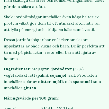
från skadliga tillsatser och konserveringsmedel, vilket
gör dem säkra att äta.
Skoki jordnötsbågar innehåller även höga halter av
protein vilket gör dem till ett utmärkt alternativ för
att fylla på energi och stödja en hälsosam livsstil.
Dessa jordnötsbågar har en läcker smak som
uppskattas av både vuxna och barn. De är perfekta att
ta med på picknickar, resor eller bara att njuta av
hemma.
Ingredienser
: Majsgryn,
jordnötter
(22%),
vegetabiliskt fett (palm),
sojamjöl
, salt. Produkten
innehåller spår av
nötter
,
mjölk
och
spannmål
som
innehåller
gluten
.
Näringsvärde per 100 gram:
Energi
2144 kJ / 513 kcal