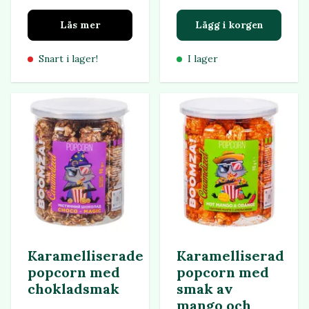
Läs mer
Lägg i korgen
Snart i lager!
I lager
Karamelliserade
Karamelliserad
popcorn med
popcorn med
chokladsmak
smak av
mango och