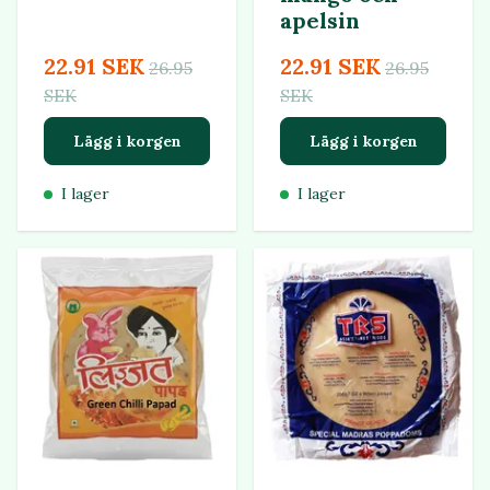
apelsin
22.91 SEK
22.91 SEK
26.95
26.95
SEK
SEK
Lägg i korgen
Lägg i korgen
I lager
I lager