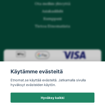
Ota meihin yhteyttä
Asiakasklubi
Kumppani
Tietoa Etnomatista
Käytämme evästeitä
Etnomat.se käyttää evästeitä. Jatkamalla sivulla
hyväksyt evästeiden käytön.
Hyväksy kaikki