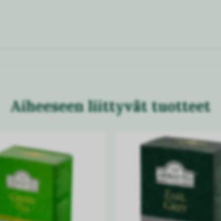
Aiheeseen liittyvät tuotteet