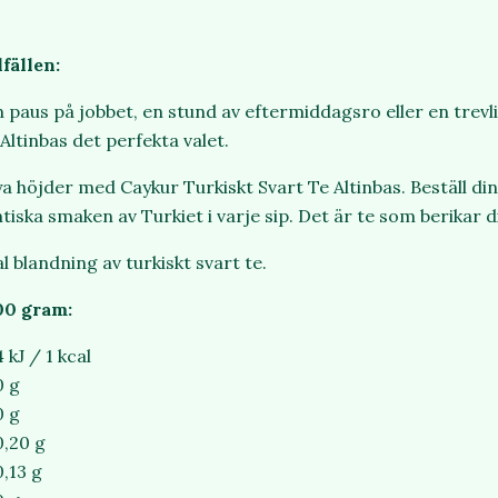
lfällen:
 paus på jobbet, en stund av eftermiddagsro eller en trev
Altinbas det perfekta valet.
nya höjder med Caykur Turkiskt Svart Te Altinbas. Beställ di
iska smaken av Turkiet i varje sip. Det är te som berikar di
al blandning av turkiskt svart te.
00 gram:
4 kJ / 1 kcal
0 g
0 g
0,20 g
0,13 g