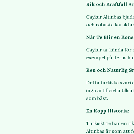
Rik och Kraftfull A
Caykur Altinbas bjude
och robusta karaktär 
När Te Blir en Kons
Caykur är kända för s
exempel på deras han
Ren och Naturlig S
Detta turkiska svart
inga artificiella til
som bäst.
En Kopp Historia:
Turkiskt te har en r
Altinbas är som att 