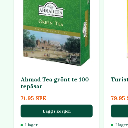
Ahmad Tea grönt te 100
Turist
tepåsar
71.95 SEK
79.95
Lägg i korgen
I lager
I lager