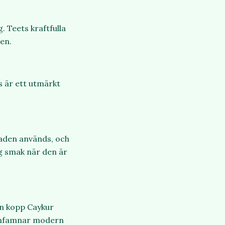
. Teets kraftfulla
gen.
s är ett utmärkt
laden används, och
lig smak när den är
en kopp Caykur
 omfamnar modern