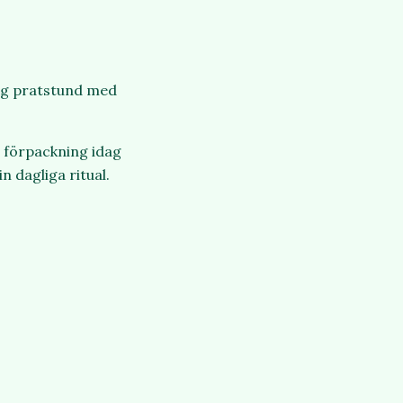
lig pratstund med
n förpackning idag
n dagliga ritual.