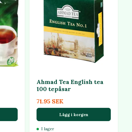
Ahmad Tea English tea
100 tepåsar
71.95 SEK
Lägg i korgen
I lager