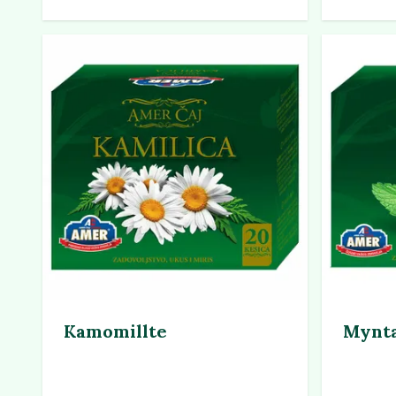
Kamomillte
Mynta