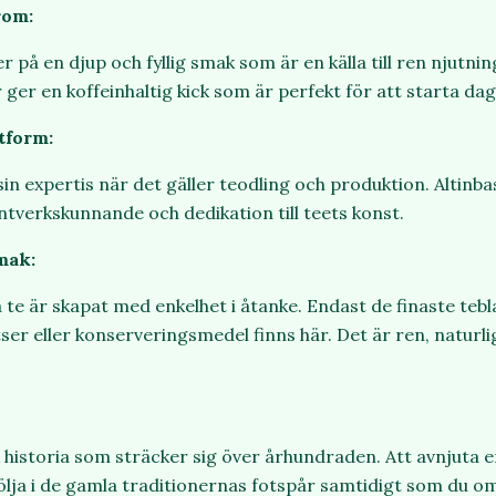
rom:
r på en djup och fyllig smak som är en källa till ren njutning
ger en koffeinhaltig kick som är perfekt för att starta da
tform:
in expertis när det gäller teodling och produktion. Altinba
tverkskunnande och dedikation till teets konst.
mak:
a te är skapat med enkelhet i åtanke. Endast de finaste teb
lsatser eller konserveringsmedel finns här. Det är ren, natur
ik historia som sträcker sig över århundraden. Att avnjuta 
följa i de gamla traditionernas fotspår samtidigt som du