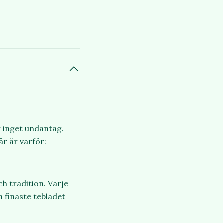
r inget undantag.
är är varför:
h tradition. Varje
n finaste tebladet