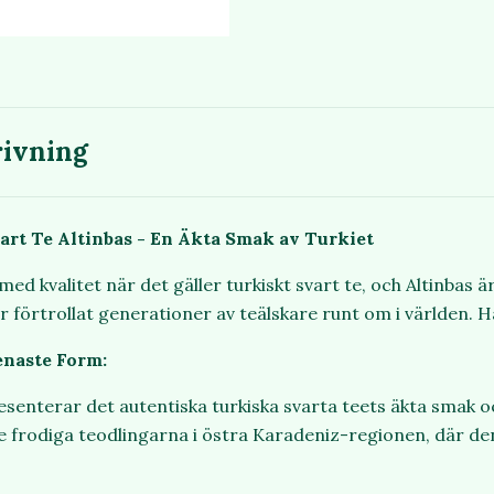
ivning
art Te Altinbas - En Äkta Smak av Turkiet
d kvalitet när det gäller turkiskt svart te, och Altinbas ä
r förtrollat generationer av teälskare runt om i världen. H
enaste Form:
esenterar det autentiska turkiska svarta teets äkta smak oc
de frodiga teodlingarna i östra Karadeniz-regionen, där de