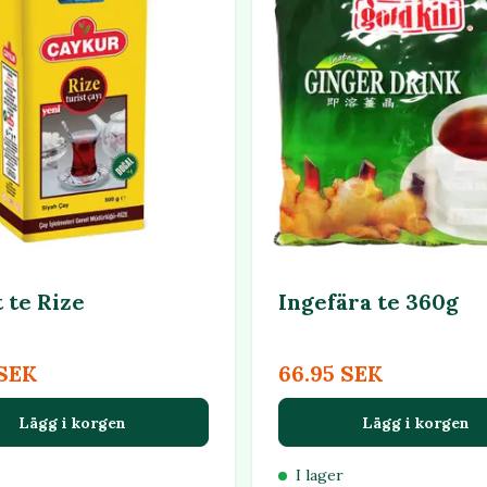
 te Rize
Ingefära te 360g
 SEK
66.95 SEK
Lägg i korgen
Lägg i korgen
I lager