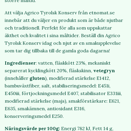
större måltid.
Att välja Agrico Tyrolsk Konserv från etnomat.se
innebär att du väljer en produkt som är både njutbar
och traditionell. Perfekt för alla som uppskattar
äkthet och kvalitet i sina måltider. Beställ din Agrico
Tyrolsk Konserv idag och njut av en smakupplevelse
som tar dig tillbaka till de gamla goda dagarna!
Ingredienser
: vatten, fläskkött 23%, mekaniskt
separerat kycklingkött 20%, fläskskinn,
vetegryn
(innehåller
gluten
), modifierad stärkelse E1412,
bambuväxtfiber, salt, stabiliseringsmedel: E451i,
E450iii, förtjockningsmedel E407, stabilisator E331iii,
modifierad stärkelse (majs), smakförstärkare: E621,
E635, smakämnen, antioxidant E316,
konserveringsmedel E250.
Näringsvärde per 100g:
Energi 782 kJ, Fett 14 g,