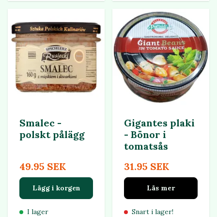
Smalec -
Gigantes plaki
polskt pålägg
- Bönor i
tomatsås
49.95 SEK
31.95 SEK
Lägg i korgen
Läs mer
I lager
Snart i lager!