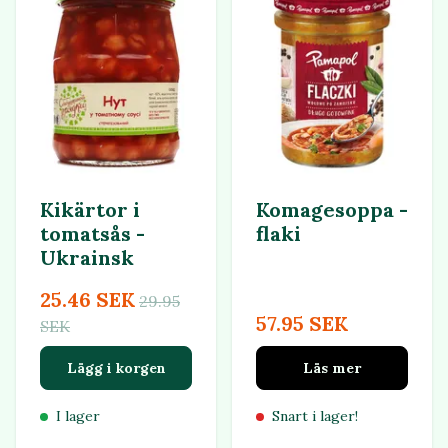
Kikärtor i
Komagesoppa -
tomatsås -
flaki
Ukrainsk
25.46 SEK
29.95
57.95 SEK
SEK
Lägg i korgen
Läs mer
I lager
Snart i lager!