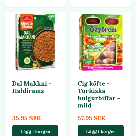
Dal Makhni -
Cig köfte -
Haldirams
Turkiska
bulgurbiffar -
mild
35.95 SEK
57.95 SEK
Lägg i korgen
Lägg i korgen