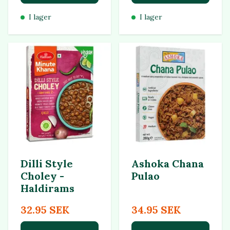
I lager
I lager
Dilli Style
Ashoka Chana
Choley -
Pulao
Haldirams
32.95 SEK
34.95 SEK