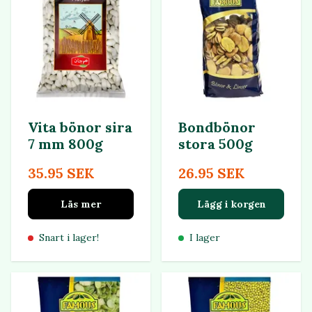
Vita bönor sira
Bondbönor
7 mm 800g
stora 500g
35.95 SEK
26.95 SEK
Läs mer
Lägg i korgen
Snart i lager!
I lager