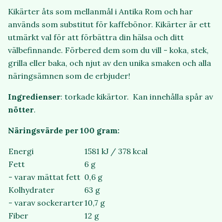
Kikärter åts som mellanmål i Antika Rom och har
används som substitut för kaffebönor. Kikärter är ett
utmärkt val för att förbättra din hälsa och ditt
välbefinnande. Förbered dem som du vill - koka, stek,
grilla eller baka, och njut av den unika smaken och alla
näringsämnen som de erbjuder!
Ingredienser
: torkade kikärtor. Kan innehålla spår av
nötter
.
Näringsvärde per 100 gram:
Energi
1581 kJ / 378 kcal
Fett
6 g
- varav mättat fett
0,6 g
Kolhydrater
63 g
- varav sockerarter
10,7 g
Fiber
12 g