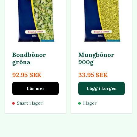
Bondbönor
Mungbönor
gröna
900g
92.95 SEK
33.95 SEK
Läs mer
Lägg i korgen
Snart i lager!
I lager