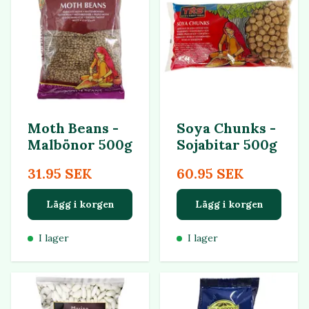
Moth Beans -
Soya Chunks -
Malbönor 500g
Sojabitar 500g
31.95 SEK
60.95 SEK
Lägg i korgen
Lägg i korgen
I lager
I lager