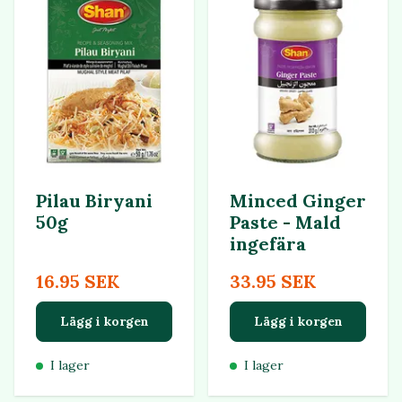
Pilau Biryani
Minced Ginger
50g
Paste - Mald
ingefära
16.95 SEK
33.95 SEK
Lägg i korgen
Lägg i korgen
I lager
I lager