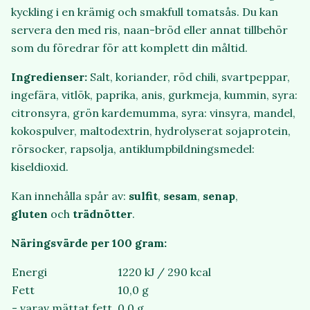
kyckling i en krämig och smakfull tomatsås. Du kan
servera den med ris, naan-bröd eller annat tillbehör
som du föredrar för att komplett din måltid.
Ingredienser:
Salt, koriander, röd chili, svartpeppar,
ingefära, vitlök, paprika, anis, gurkmeja, kummin, syra:
citronsyra, grön kardemumma, syra: vinsyra, mandel,
kokospulver, maltodextrin, hydrolyserat sojaprotein,
rörsocker, rapsolja, antiklumpbildningsmedel:
kiseldioxid.
Kan innehålla spår av:
sulfit
,
sesam
,
senap
,
gluten
och
trädnötter
.
Näringsvärde per 100 gram:
Energi
1220 kJ / 290 kcal
Fett
10,0 g
- varav mättat fett
0,0 g