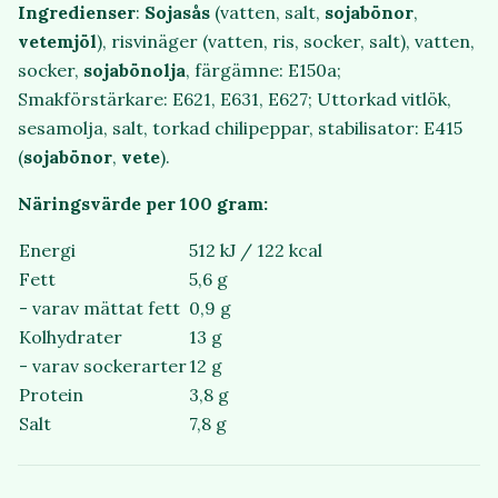
Ingredienser
:
Sojasås
(vatten, salt,
sojabönor
,
vetemjöl
), risvinäger (vatten, ris, socker, salt), vatten,
socker,
sojabönolja
, färgämne: E150a;
Smakförstärkare: E621, E631, E627; Uttorkad vitlök,
sesamolja, salt, torkad chilipeppar, stabilisator: E415
(
sojabönor
,
vete
).
Näringsvärde per 100 gram:
Energi
512 kJ / 122 kcal
Fett
5,6 g
- varav mättat fett
0,9 g
Kolhydrater
13 g
- varav sockerarter
12 g
Protein
3,8 g
Salt
7,8 g