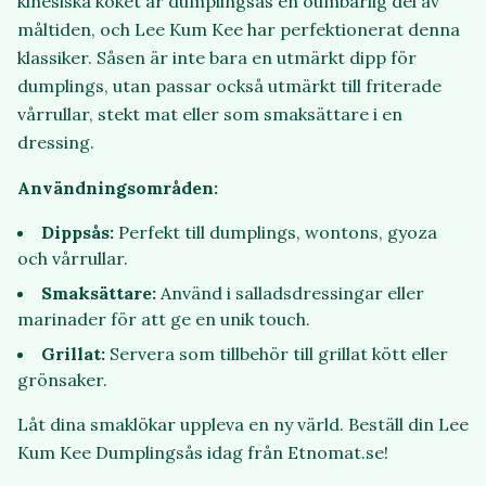
kinesiska köket är dumplingsås en oumbärlig del av
måltiden, och Lee Kum Kee har perfektionerat denna
klassiker. Såsen är inte bara en utmärkt dipp för
dumplings, utan passar också utmärkt till friterade
vårrullar, stekt mat eller som smaksättare i en
dressing.
Användningsområden:
Dippsås:
Perfekt till dumplings, wontons, gyoza
och vårrullar.
Smaksättare:
Använd i salladsdressingar eller
marinader för att ge en unik touch.
Grillat:
Servera som tillbehör till grillat kött eller
grönsaker.
Låt dina smaklökar uppleva en ny värld. Beställ din Lee
Kum Kee Dumplingsås idag från Etnomat.se!