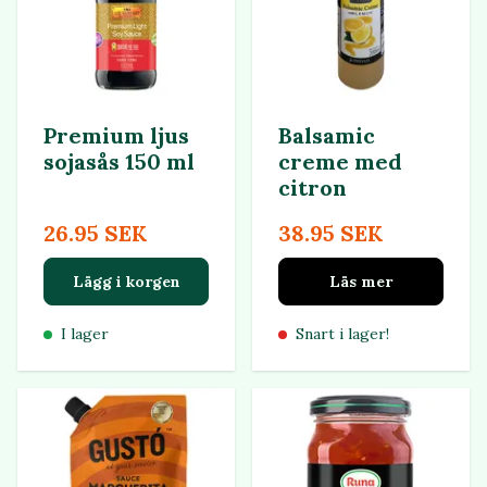
Premium ljus
Balsamic
sojasås 150 ml
creme med
citron
26.95 SEK
38.95 SEK
Lägg i korgen
Läs mer
I lager
Snart i lager!