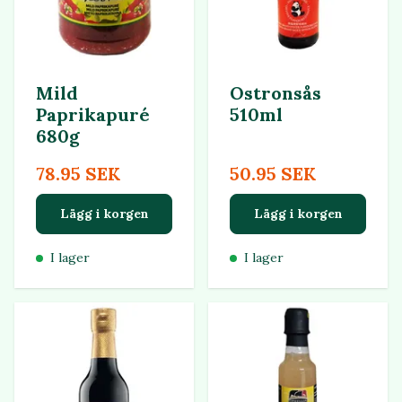
Mild
Ostronsås
Paprikapuré
510ml
680g
78.95 SEK
50.95 SEK
Lägg i korgen
Lägg i korgen
I lager
I lager