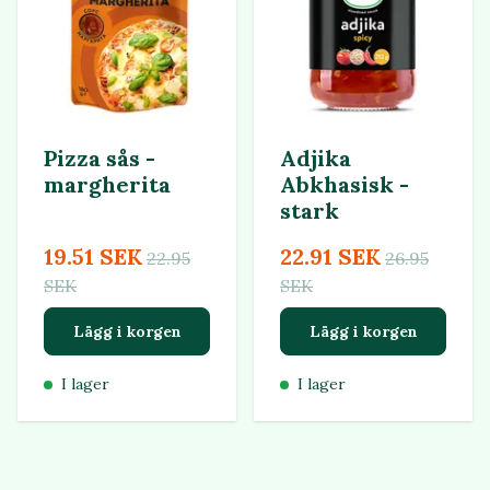
Pizza sås -
Adjika
margherita
Abkhasisk -
stark
19.51 SEK
22.91 SEK
22.95
26.95
SEK
SEK
Lägg i korgen
Lägg i korgen
I lager
I lager