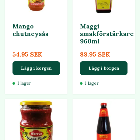
Mango
Maggi
chutneysås
smakförstärkare
960ml
54.95 SEK
88.95 SEK
Lägg i korgen
Lägg i korgen
I lager
I lager