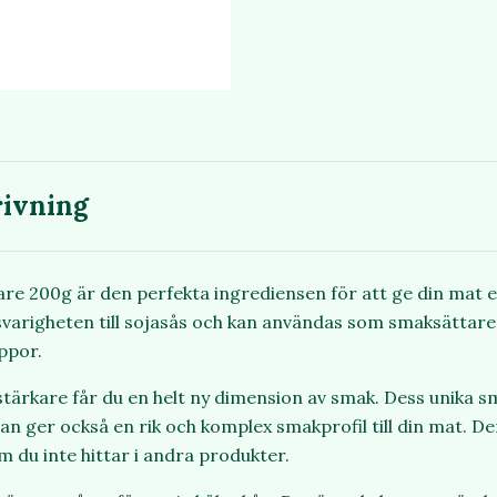
ivning
e 200g är den perfekta ingrediensen för att ge din mat ett
arigheten till sojasås och kan användas som smaksättare t
oppor.
rkare får du en helt ny dimension av smak. Dess unika sm
an ger också en rik och komplex smakprofil till din mat. Den
 du inte hittar i andra produkter.