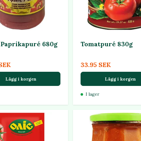
 Paprikapuré 680g
Tomatpuré 830g
 SEK
33.95 SEK
Lägg i korgen
Lägg i korgen
I lager