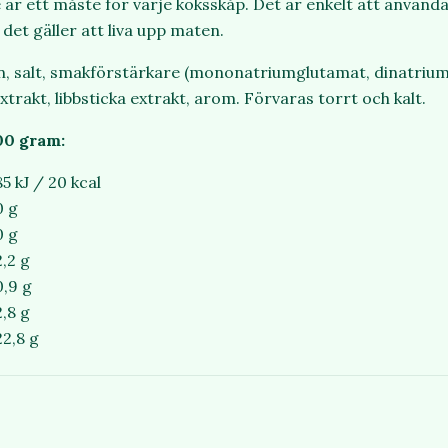
är ett måste för varje köksskåp. Det är enkelt att använda
det gäller att liva upp maten.
en, salt, smakförstärkare (mononatriumglutamat, dinatrium
extrakt, libbsticka extrakt, arom. Förvaras torrt och kalt.
00 gram:
85 kJ / 20 kcal
0 g
0 g
2,2 g
0,9 g
2,8 g
22,8 g