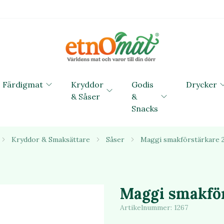
Färdigmat
Kryddor
Godis
Drycker
& Såser
&
Snacks
Kryddor & Smaksättare
Såser
Maggi smakförstärkare 
Maggi smakfö
Artikelnummer:
1267