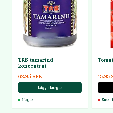
TRS tamarind
Tomat
koncentrat
62.95 SEK
15.95
Lägg i korgen
I lager
Snart i