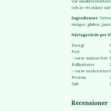
Vår smakförstärkare 
och är ett måste när 
Ingredienser
: Vatt
vinäger, glukos, jäst
Näringsvärde per 1
Energi
Fett
- varav mättat fett
Kolhydrater
- varav sockerarter
Protein
Salt
Recensioner