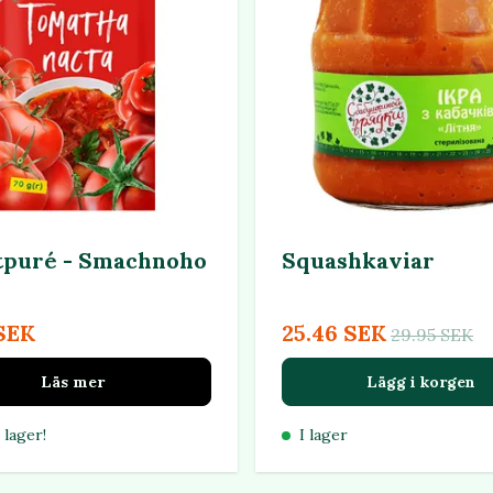
puré - Smachnoho
Squashkaviar
 SEK
25.46 SEK
29.95 SEK
Läs mer
Lägg i korgen
 lager!
I lager