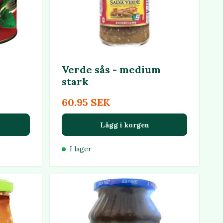
Verde sås - medium
stark
60.95 SEK
Lägg i korgen
I lager