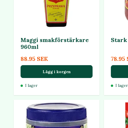
Maggi smakförstärkare
Stark
960ml
88.95 SEK
78.95
Lägg i korgen
I lager
I lager