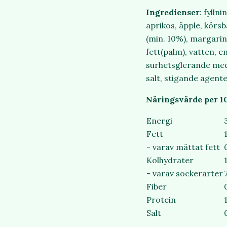
Ingredienser
: fylln
aprikos, äpple, körs
(min. 10%), margarine
fett(palm), vatten, 
surhetsglerande med
salt, stigande agent
Näringsvärde per 1
Energi
Fett
- varav mättat fett
Kolhydrater
- varav sockerarter
Fiber
Protein
Salt