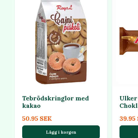
Tebrödskringlor med
Ulker
kakao
Chokl
50.95 SEK
39.95
Lägg i korgen