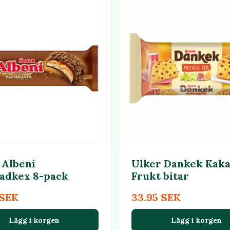
 Albeni
Ulker Dankek Kak
adkex 8-pack
Frukt bitar
 SEK
33.95 SEK
Lägg i korgen
Lägg i korgen