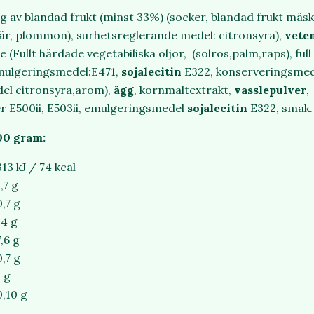
ing av blandad frukt (minst 33%) (socker, blandad frukt mäsk
bär, plommon), surhetsreglerande medel: citronsyra),
vete
 (Fullt härdade vegetabiliska oljor, (solros,palm,raps), full
emulgeringsmedel:E471,
sojalecitin
E322, konserveringsmede
el citronsyra,arom),
ägg
, kornmaltextrakt,
vasslepulver
er E500ii, E503ii, emulgeringsmedel
sojalecitin
E322, smak
00 gram:
313 kJ / 74 kcal
1,7 g
0,7 g
14 g
7,6 g
0,7 g
1 g
0,10 g