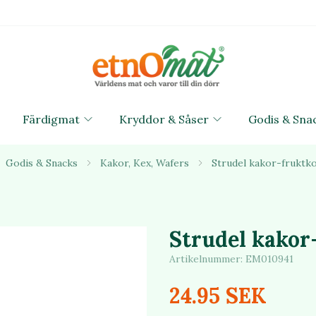
Färdigmat
Kryddor & Såser
Godis & Sna
Godis & Snacks
Kakor, Kex, Wafers
Strudel kakor-fruktk
Strudel kakor
Artikelnummer:
EM010941
24.95 SEK