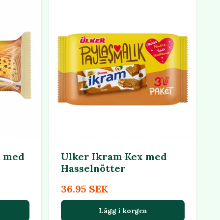
a med
Ulker Ikram Kex med
Hasselnötter
36.95 SEK
Lägg i korgen