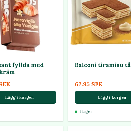
sant fyllda med
Balconi tiramisu tå
jkräm
 SEK
62.95 SEK
Lägg i korgen
Lägg i korgen
I lager