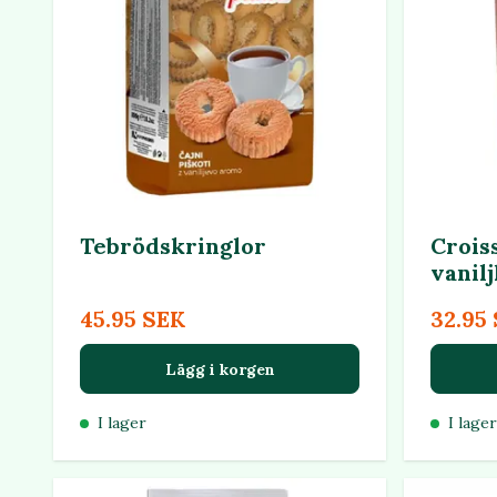
Tebrödskringlor
Crois
vanil
45.95 SEK
32.95
Lägg i korgen
I lager
I lager