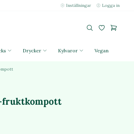
Inställningar
Logga in
cks
Drycker
Kylvaror
Vegan
ompott
-fruktkompott