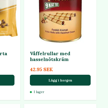
rta
Våffelrullar med
hasselnötskräm
42.95 SEK
Lägg i korgen
I lager