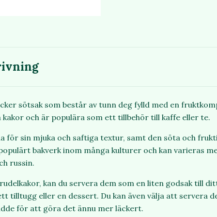
ivning
äcker sötsak som består av tunn deg fylld med en fruktkomp
kakor och är populära som ett tillbehör till kaffe eller te.
a för sin mjuka och saftiga textur, samt den söta och fruk
t populärt bakverk inom många kulturer och kan varieras med
ch russin.
trudelkakor, kan du servera dem som en liten godsak till ditt
tt tilltugg eller en dessert. Du kan även välja att servera
ädde för att göra det ännu mer läckert.