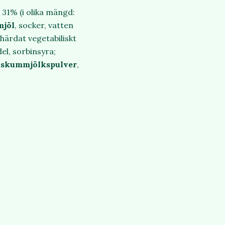
 31% (i olika mängd:
mjöl
, socker, vatten
 härdat vegetabiliskt
l, sorbinsyra;
,
skummjölkspulver
,
.