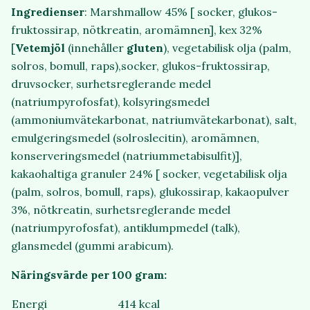
Ingredienser
: Marshmallow 45% [ socker, glukos-
fruktossirap, nötkreatin, aromämnen], kex 32%
[
Vetemjöl
(innehåller
gluten
), vegetabilisk olja (palm,
solros, bomull, raps),socker, glukos-fruktossirap,
druvsocker, surhetsreglerande medel
(natriumpyrofosfat), kolsyringsmedel
(ammoniumvätekarbonat, natriumvätekarbonat), salt,
emulgeringsmedel (solroslecitin), aromämnen,
konserveringsmedel (natriummetabisulfit)],
kakaohaltiga granuler 24% [ socker, vegetabilisk olja
(palm, solros, bomull, raps), glukossirap, kakaopulver
3%, nötkreatin, surhetsreglerande medel
(natriumpyrofosfat), antiklumpmedel (talk),
glansmedel (gummi arabicum).
Näringsvärde per 100 gram:
Energi
414 kcal