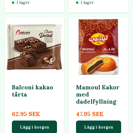
I lager
I lager
Balconi kakao
Mamoul Kakor
tårta
med
dadelfyllning
62.95 SEK
47.95 SEK
Lägg i korgen
Lägg i korgen