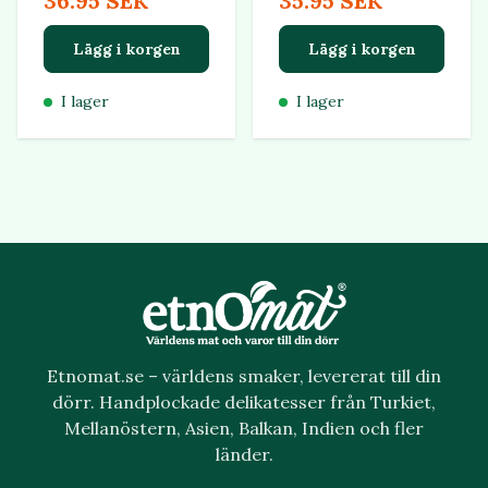
36.95 SEK
35.95 SEK
Lägg i korgen
Lägg i korgen
I lager
I lager
Etnomat.se – världens smaker, levererat till din
dörr. Handplockade delikatesser från Turkiet,
Mellanöstern, Asien, Balkan, Indien och fler
länder.