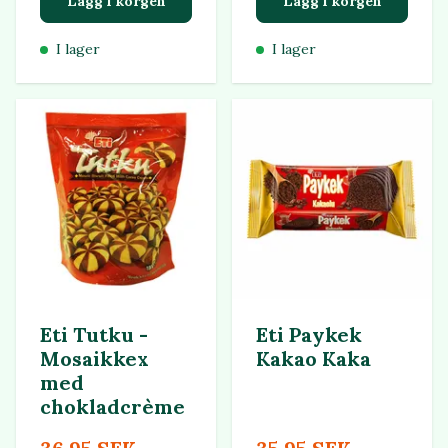
Lägg i korgen
Lägg i korgen
I lager
I lager
Eti Tutku -
Eti Paykek
Mosaikkex
Kakao Kaka
med
chokladcrème