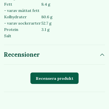
Fett
8.4 g
- varav mättat fett
Kolhydrater
80.6 g
- varav sockerarter
52.7 g
Protein
3.1 g
Salt
Recensioner
Recensera produkt