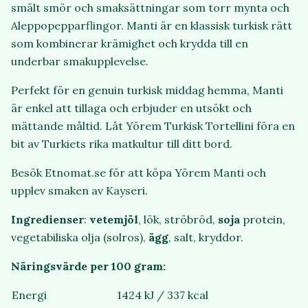
smält smör och smaksättningar som torr mynta och
Aleppopepparflingor. Manti är en klassisk turkisk rätt
som kombinerar krämighet och krydda till en
underbar smakupplevelse.
Perfekt för en genuin turkisk middag hemma, Manti
är enkel att tillaga och erbjuder en utsökt och
mättande måltid. Låt Yörem Turkisk Tortellini föra en
bit av Turkiets rika matkultur till ditt bord.
Besök Etnomat.se för att köpa Yörem Manti och
upplev smaken av Kayseri.
Ingredienser
:
vetemjöl
, lök, ströbröd,
soja
protein,
vegetabiliska olja (solros),
ägg
, salt, kryddor.
Näringsvärde per 100 gram:
Energi
1424 kJ / 337 kcal