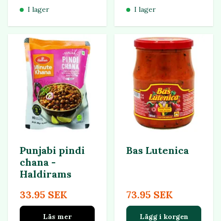
I lager
I lager
Punjabi pindi
Bas Lutenica
chana -
Haldirams
33.95 SEK
73.95 SEK
Läs mer
Lägg i korgen