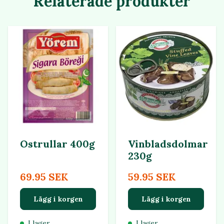
Relaterade produkter
Ostrullar 400g
Vinbladsdolmar
230g
69.95 SEK
59.95 SEK
Lägg i korgen
Lägg i korgen
I lager
I lager