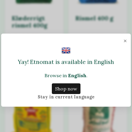
Klæderrigt
Rismel 400 g
rismel 400g
17.47 DKK
16.07 DKK
×
Læg i kurv
Læg i kurv
Yay! Etnomat is available in English
På lager
På lager
Browse in
English
.
Shop now
Stay in current language