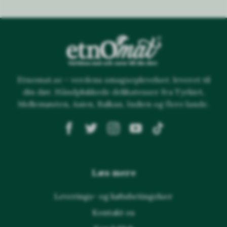
Etnomat.se – verdens smagsoplevelser, leveret til
din dør. Håndplukkede delikatesser fra Tyrkiet,
Mellemøsten, Asien, Balkan, Indien og flere lande.
Læs mere
Leverings- og købsbetingelser
Kontakt os