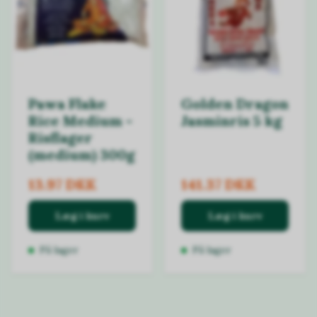
Pawa Flake
Golden Dragon
Rice Medium -
Jasminris 5 kg
Risflager
(medium) 300g
13.97 DKK
141.37 DKK
Læg i kurv
Læg i kurv
På lager
På lager