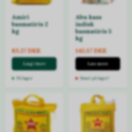
Amiri
Abu kass
basmatiris 2
indisk
kg
basmatiris 5
kg
83.27 DKK
145.57 DKK
Læg i kurv
Læs mere
På lager
Snart på lager!