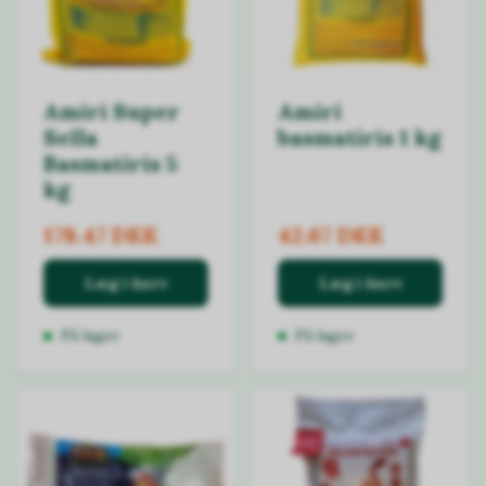
Amiri Super
Amiri
Sella
basmatiris 1 kg
Basmatiris 5
kg
178.47 DKK
42.67 DKK
Læg i kurv
Læg i kurv
På lager
På lager