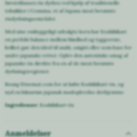
førsteklasses ris dyrkes ved hjælp af traditionelle
teknikker i Uonuma, et af Japans mest berømte
risdyrkningsområder.
Med sine omhyggeligt udvalgte korn har Koshihikari
en perfekt balance mellem blødhed og tyggeevne,
hvilket gør den ideel til sushi, onigiri eller som base for
andre japanske retter. Oplev den autentiske smag af
japanske ris direkte fra en af de mest berømte
dyrkningsregioner.
Besøg Etnomat.com for at købe Koshihikari-ris, og
nyd en luksuriøs japansk madoplevelse derhjemme.
Ingredienser
: Koshihikari-ris
Anmeldelser