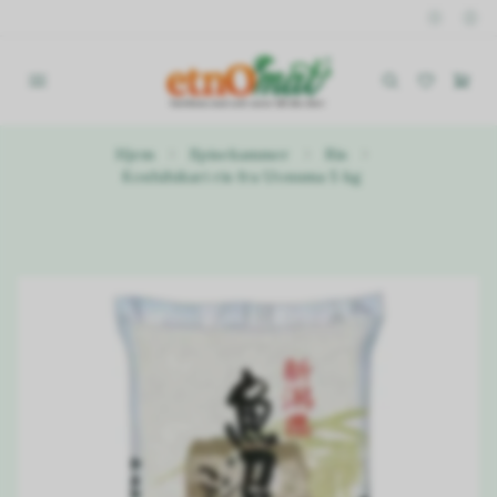
Hjem
Spisekammer
Ris
Koshihikari ris fra Uonuma 5 kg