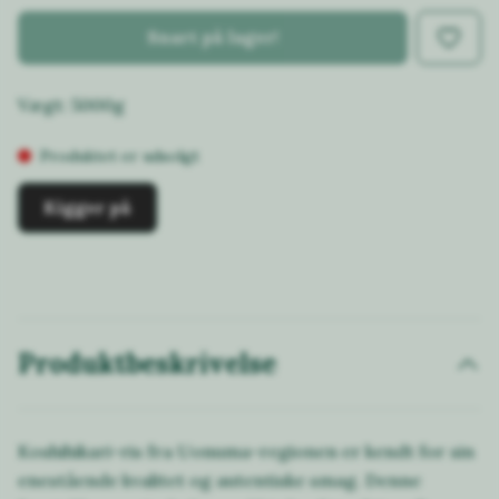
Snart på lager!
Vægt: 5000g
Produktet er udsolgt
Kigger på
Produktbeskrivelse
Koshihikari-ris fra Uonuma-regionen er kendt for sin
enestående kvalitet og autentiske smag. Denne