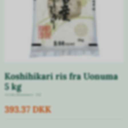
Koshihikari ris fra Uonuma
5 kg
Artikelnummer:
142
393.37 DKK