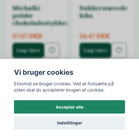
Michalki
Sukkerstøvede
polske
kiks
chokoladestykker
37.07 DKK
24.47 DKK
Læg i kurv
Læg i kurv
På lager
På lager
Vi bruger cookies
Etnomat.se bruger cookies. Ved at fortsætte på
siden skal du accepterer brugen af cookies.
Accepter alle
Indstillinger