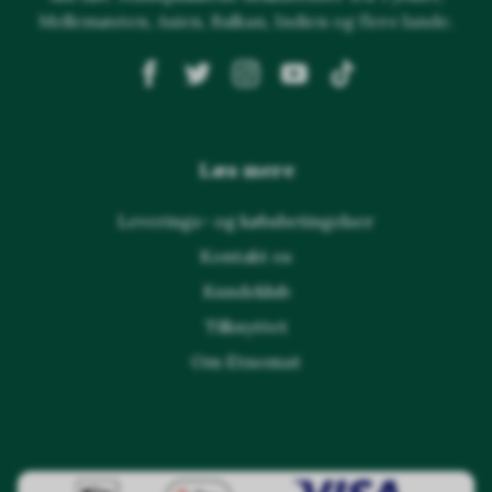
Mellemøsten, Asien, Balkan, Indien og flere lande.
Læs mere
Leverings- og købsbetingelser
Kontakt os
Kundeklub
Tilknyttet
Om Etnomat