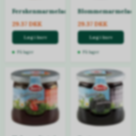
Ferskenmarmelade
Blommemarmelad
29.37 DKK
29.37 DKK
Læg i kurv
Læg i kurv
På lager
På lager