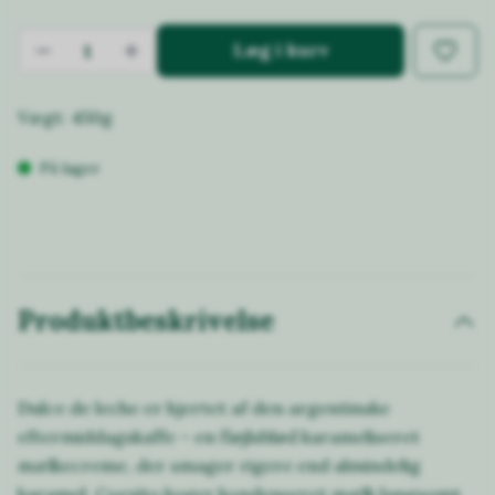
Læg i kurv
Vægt: 450g
På lager
Produktbeskrivelse
Dulce de leche er hjertet af den argentinske
eftermiddagskaffe – en fløjlsblød karameliseret
mælkecreme, der smager rigere end almindelig
karamel. Coexito koger kondenseret mælk langsomt,