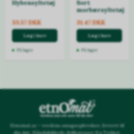
Hybensyltetøj
Sort
morbærsyltetøj
33.57 DKK
31.47 DKK
Læg i kurv
Læg i kurv
På lager
På lager
Etnomat.se – verdens smagsoplevelser, leveret til
din dør. Håndplukkede delikatesser fra Tyrkiet,