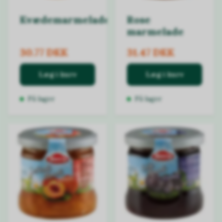
Kvædemarmelade
Rose
marmelade
30.77 DKK
31.47 DKK
Læg i kurv
Læg i kurv
På lager
På lager