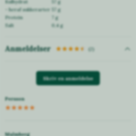
Kulhydrat
57 g
- heraf sukkerarter
57 g
Protein
7 g
Salt
0,4 g
Anmeldelser
(2)
Skriv en anmeldelse
Persson
Malmberg