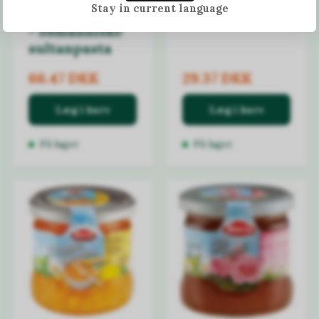
Stay in current language
Mesir macunu
jordbærsyltetøj
- osmanniske
sultanpasta
66.47 DKK
29.37 DKK
Læg i kurv
Læg i kurv
På lager
På lager