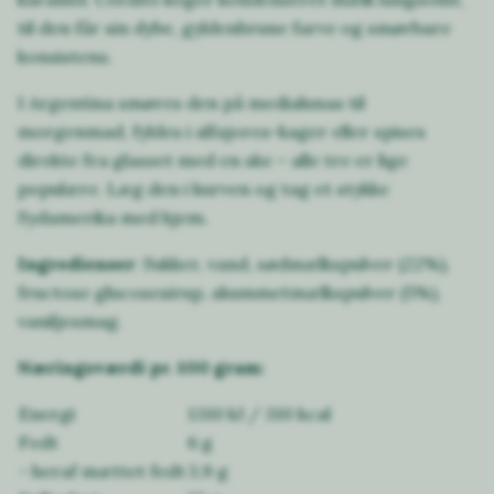
til den får sin dybe, gyldenbrune farve og smørbare
konsistens.
I Argentina smøres den på medialunas til
morgenmad, fyldes i alfajores-kager eller spises
direkte fra glasset med en ske – alle tre er lige
populære. Læg den i kurven og tag et stykke
Sydamerika med hjem.
Ingredienser
: Sukker, vand, sødmælkspulver (22%),
fructose glucosesirup, skummetmælkspulver (5%),
vaniljesmag.
Næringsværdi pr. 100 gram:
Energi
1310 kJ / 310 kcal
Fedt
6 g
- heraf mættet fedt
3,9 g