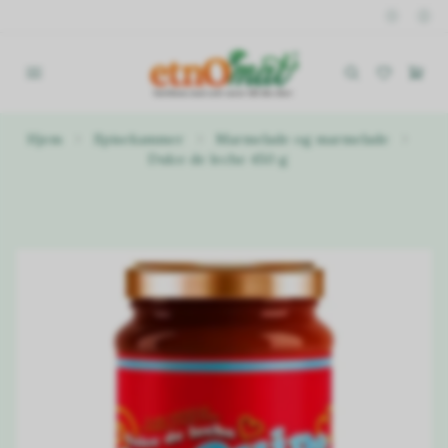
Hjem
Spisekammer
Marmelade og marmelade
Dulce de leche 450 g