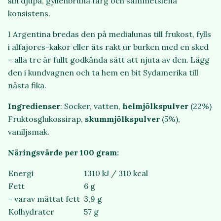
sin djupa, gyllenbruna färg och sammetslena
konsistens.
I Argentina bredas den på medialunas till frukost, fylls
i alfajores-kakor eller äts rakt ur burken med en sked
– alla tre är fullt godkända sätt att njuta av den. Lägg
den i kundvagnen och ta hem en bit Sydamerika till
nästa fika.
Ingredienser
: Socker, vatten,
helmjölkspulver
(22%)
Fruktosglukossirap,
skummjölkspulver
(5%),
vaniljsmak.
Näringsvärde per 100 gram:
Energi
1310 kJ / 310 kcal
Fett
6 g
- varav mättat fett
3,9 g
Kolhydrater
57 g