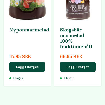
Nyponmarmelad
Skogsbär
marmelad
100%
fruktinnehåll
47.95 SEK
66.95 SEK
Lägg i korgen
Lägg i korgen
I lager
I lager