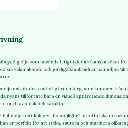
ivning
ngsidig olja som används flitigt i det afrikanska köket för 
Med sin välsmakande och jordiga smak bidrar palmoljan till 
ätter.
olja unik är dess naturligt röda färg, som kommer från de
 nyans tillför inte bara en visuell aptitretande dimension 
ra touch av smak och karaktär.
Palmolja i ditt kök ger dig möjlighet att utforska och ska
ljan är perfekt för att steka, sautera och marinera olika i