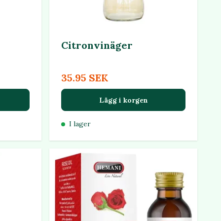
r
Citronvinäger
35.95 SEK
Lägg i korgen
I lager