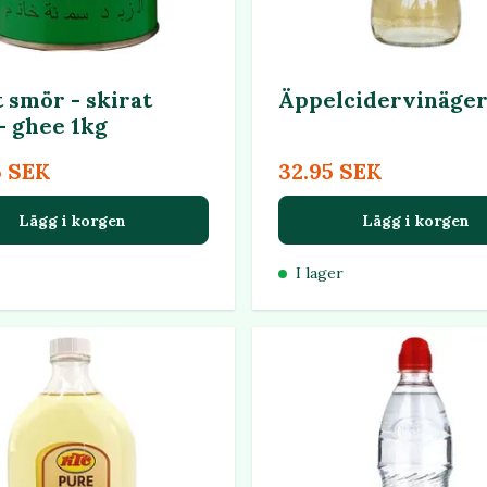
 smör - skirat
Äppelcidervinäge
- ghee 1kg
5 SEK
32.95 SEK
Lägg i korgen
Lägg i korgen
I lager