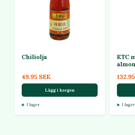
Chiliolja
KTC m
almon
49.95 SEK
132.9
Lägg i korgen
I lager
I lager