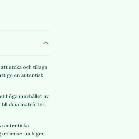
att steka och tillaga
att ge en autentisk
t höga innehållet av
till dina maträtter,
pa autentiska
ngredienser och ger