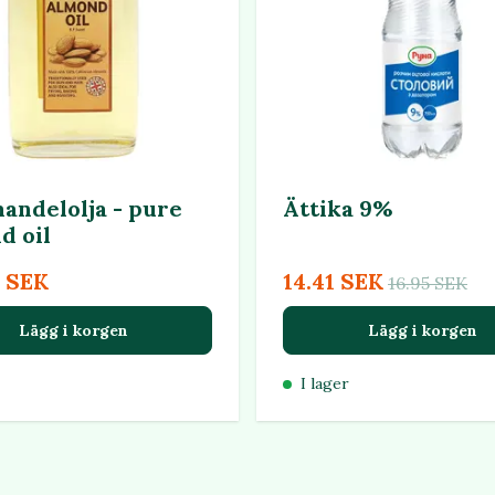
andelolja - pure
Ättika 9%
d oil
5 SEK
14.41 SEK
16.95 SEK
Lägg i korgen
Lägg i korgen
I lager