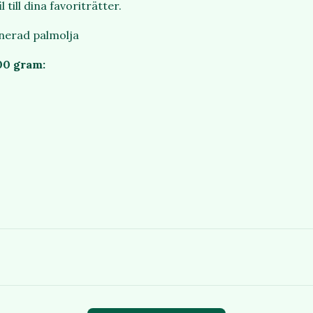
 till dina favoriträtter.
inerad palmolja
00 gram: