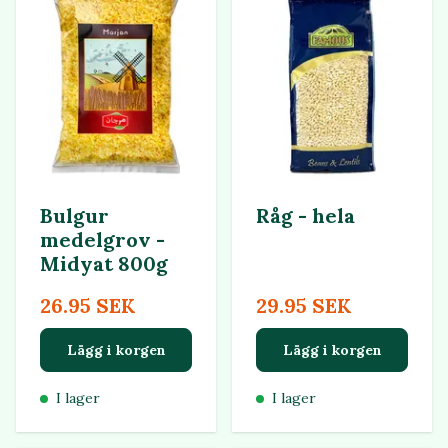
Bulgur
Råg - hela
medelgrov -
Midyat 800g
26.95 SEK
29.95 SEK
Lägg i korgen
Lägg i korgen
I lager
I lager