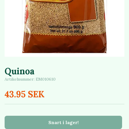
Quinoa
Artikelnummer:
EM010610
43.95 SEK
Snart i lager!