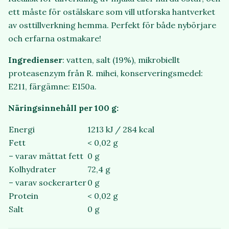
ett måste för ostälskare som vill utforska hantverket
av osttillverkning hemma. Perfekt för både nybörjare
och erfarna ostmakare!
Ingredienser
: vatten, salt (19%), mikrobiellt
proteasenzym från R. mihei, konserveringsmedel:
E211, färgämne: E150a.
Näringsinnehåll per 100 g:
Energi
1213 kJ / 284 kcal
Fett
< 0,02 g
– varav mättat fett
0 g
Kolhydrater
72,4 g
– varav sockerarter
0 g
Protein
< 0,02 g
Salt
0 g