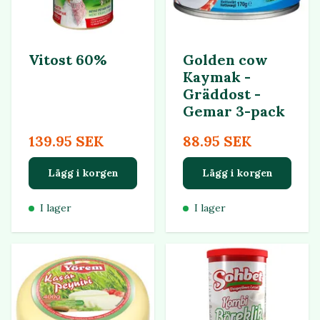
Vitost 60%
Golden cow
Kaymak -
Gräddost -
Gemar 3-pack
139.95 SEK
88.95 SEK
Lägg i korgen
Lägg i korgen
I lager
I lager