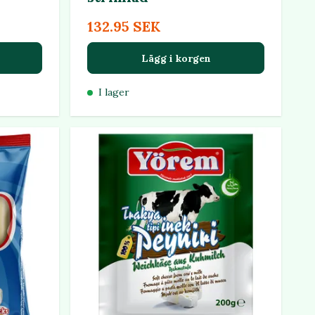
132.95 SEK
Lägg i korgen
I lager