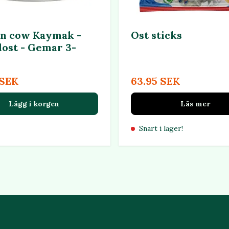
n cow Kaymak -
Ost sticks
ost - Gemar 3-
 SEK
63.95 SEK
Lägg i korgen
Läs mer
Snart i lager!