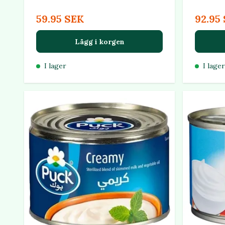
59.95 SEK
92.95
Lägg i korgen
I lager
I lager