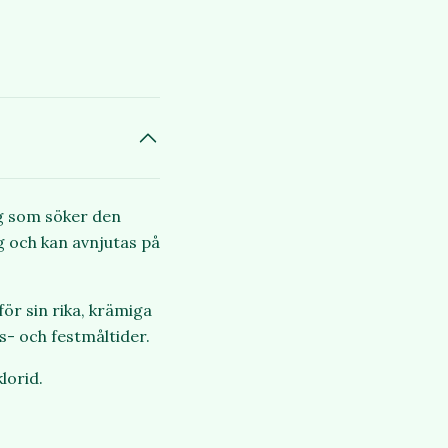
ig som söker den
ig och kan avnjutas på
ör sin rika, krämiga
s- och festmåltider.
lorid.