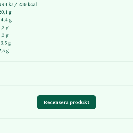
994 kJ / 239 kcal
20,1 g
14,4 g
1,2 g
1,2 g
13,5 g
2,5 g
Recensera produkt