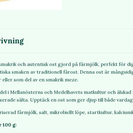
ivning
makrik och autentisk ost gjord på fårmjölk, perfekt för d
stiska smaken av traditionell fårost. Denna ost är mångsid
r eller som del av en smakrik meze.
 del i Mellanösterns och Medelhavets matkultur och älskad f
serade sälta. Upptäck en ost som ger djup till både vardag
riserad fårmjölk, salt, mikrobiellt löpe, startkultur, kalciumk
 100 g: