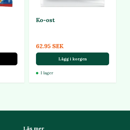
Ko-ost
62.95 SEK
Lägg i korgen
I lager
Läs mer