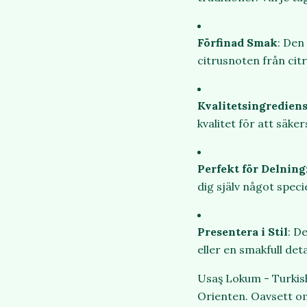
Förfinad Smak
: Den
citrusnoten från cit
Kvalitetsingredien
kvalitet för att säke
Perfekt för Delning
dig själv något specie
Presentera i Stil
: D
eller en smakfull deta
Usaş
Lokum - Turkish
Orienten. Oavsett om