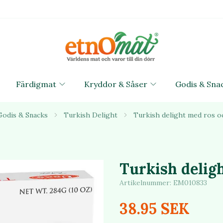
Färdigmat
Kryddor & Såser
Godis & Sna
Godis & Snacks
Turkish Delight
Turkish delight med ros o
Turkish delig
Artikelnummer:
EM010833
38.95 SEK