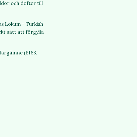
dor och dofter till
aş
Lokum - Turkish
kt sätt att förgylla
 färgämne (E163,