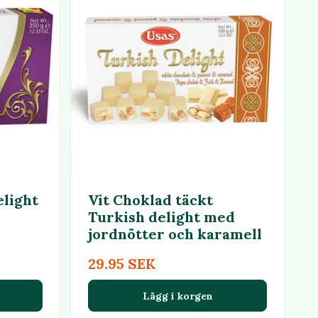
elight
Vit Choklad täckt
Turkish delight med
jordnötter och karamell
29.95 SEK
Lägg i korgen