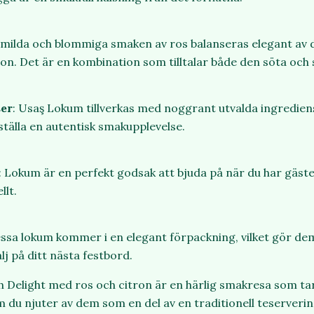
 milda och blommiga smaken av ros balanseras elegant av d
ron. Det är en kombination som tilltalar både den söta och 
ser
: Usaş
Lokum tillverkas med noggrant utvalda ingredien
rställa en autentisk smakupplevelse.
: Lokum är en perfekt godsak att bjuda på när du har gäster
llt.
essa lokum kommer i en elegant förpackning, vilket gör dem 
lj på ditt nästa festbord.
 Delight med ros och citron är en härlig smakresa som tar d
 du njuter av dem som en del av en traditionell teserverin