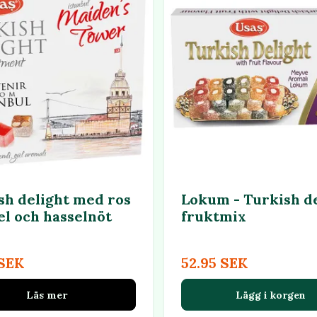
sh delight med ros
Lokum - Turkish d
l och hasselnöt
fruktmix
 SEK
52.95 SEK
Läs mer
Lägg i korgen