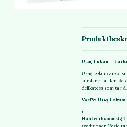
Produktbeskr
Usaş
Lokum - Turki
Usaş
Lokum är en sma
kombinerar den klass
delikatess som tar di
Varför Usaş
Lokum -
Hantverksmässig T
traditioner. Varje tu