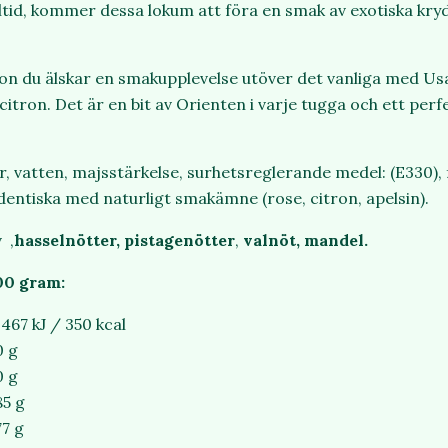
ltid, kommer dessa lokum att föra en smak av exotiska kryd
ågon du älskar en smakupplevelse utöver det vanliga med Us
itron. Det är en bit av Orienten i varje tugga och ett perfe
r, vatten, majsstärkelse, surhetsreglerande medel: (E330),
identiska med naturligt smakämne (rose, citron, apelsin).
 ,
hasselnötter, pistagenötter
,
valnöt, mandel.
00 gram:
1467 kJ / 350 kcal
0 g
0 g
85 g
77 g