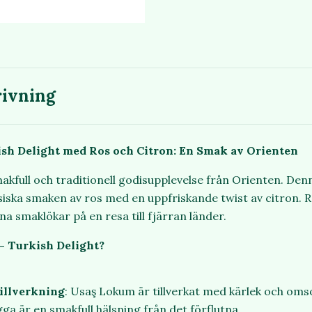
ivning
sh Delight med Ros och Citron: En Smak av Orienten
kfull och traditionell godisupplevelse från Orienten. Den
iska smaken av ros med en uppfriskande twist av citron. R
na smaklökar på en resa till fjärran länder.
 Turkish Delight?
illverkning
: Usaş
Lokum är tillverkat med kärlek och oms
gga är en smakfull hälsning från det förflutna.