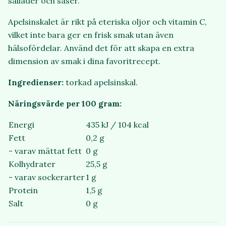
sallader och såser.
Apelsinskalet är rikt på eteriska oljor och vitamin C,
vilket inte bara ger en frisk smak utan även
hälsofördelar. Använd det för att skapa en extra
dimension av smak i dina favoritrecept.
Ingredienser:
torkad apelsinskal.
Näringsvärde per 100 gram:
Energi
435 kJ / 104 kcal
Fett
0,2 g
- varav mättat fett
0 g
Kolhydrater
25,5 g
- varav sockerarter
1 g
Protein
1,5 g
Salt
0 g