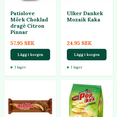
Patislove
Ulker Dankek
Mörk Choklad
Mozaik Kaka
dragé Citron
Pinnar
57.95 SEK
24.95 SEK
Lägg i korgen
Lägg i korgen
I lager
I lager