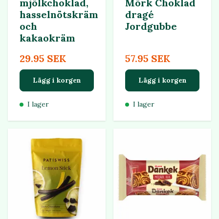
mjölkchoklad,
Mörk Choklad
hasselnötskräm
dragé
och
Jordgubbe
kakaokräm
29.95 SEK
57.95 SEK
Lägg i korgen
Lägg i korgen
I lager
I lager