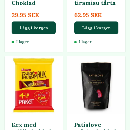
Choklad
tiramisu tårta
29.95 SEK
62.95 SEK
Lägg i korgen
Lägg i korgen
I lager
I lager
Kex med
Patislove