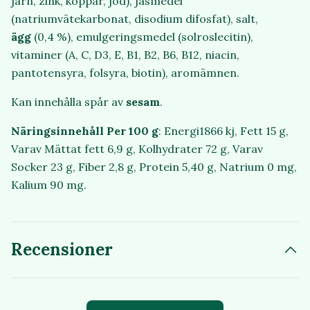
järn, zink, koppar, jod), jäsmedel
(natriumvätekarbonat, disodium difosfat), salt,
ägg
(0,4 %), emulgeringsmedel (solroslecitin),
vitaminer (A, C, D3, E, B1, B2, B6, B12, niacin,
pantotensyra, folsyra, biotin), aromämnen.
Kan innehålla spår av
sesam
.
Näringsinnehåll Per 100 g
:
Energi1866 kj, Fett 15 g,
Varav Mättat fett 6,9 g, Kolhydrater 72 g, Varav
Socker 23 g, Fiber 2,8 g, Protein 5,40 g, Natrium 0 mg,
Kalium 90 mg.
Recensioner