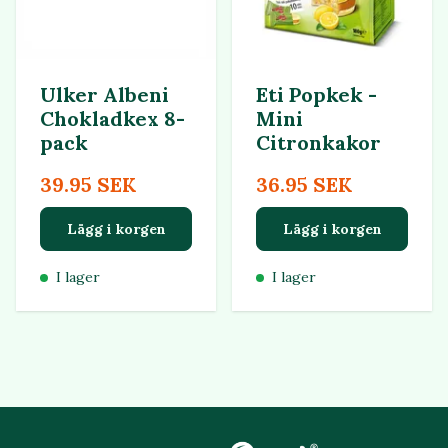
Ulker Albeni
Eti Popkek -
Chokladkex 8-
Mini
pack
Citronkakor
39.95 SEK
36.95 SEK
Lägg i korgen
Lägg i korgen
I lager
I lager