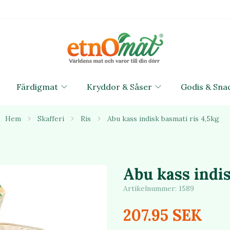
Färdigmat
Kryddor & Såser
Godis & Sna
Hem
Skafferi
Ris
Abu kass indisk basmati ris 4,5kg
Abu kass indis
Artikelnummer:
1589
207.95 SEK