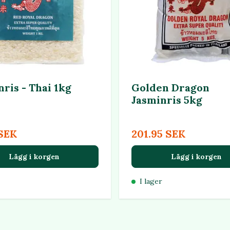
ris - Thai 1kg
Golden Dragon
Jasminris 5kg
 SEK
201.95 SEK
Lägg i korgen
Lägg i korgen
I lager