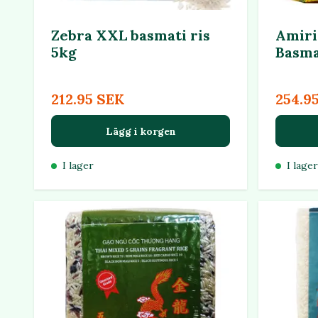
Zebra XXL basmati ris
Amiri
5kg
Basma
212.95 SEK
254.9
Lägg i korgen
I lager
I lager