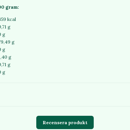
00 gram:
359 kcal
0,71 g
0 g
79,49 g
0 g
1,40 g
0,71 g
0 g
Recensera produkt