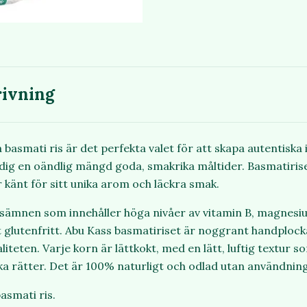
ivning
a basmati ris är det perfekta valet för att skapa autentiska 
dig en oändlig mängd goda, smakrika måltider. Basmatiriset
 känt för sitt unika arom och läckra smak.
ngsämnen som innehåller höga nivåer av vitamin B, magnesi
glutenfritt. Abu Kass basmatiriset är noggrant handplockat 
liteten. Varje korn är lättkokt, med en lätt, luftig textur s
ska rätter. Det är 100% naturligt och odlad utan användning
basmati ris.