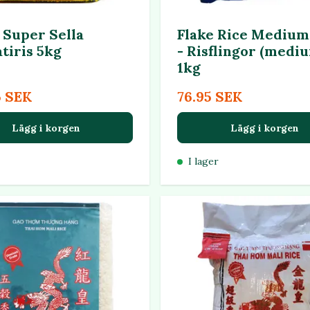
 Super Sella
Flake Rice Medium
tiris 5kg
- Risflingor (medi
1kg
5 SEK
76.95 SEK
Lägg i korgen
Lägg i korgen
I lager