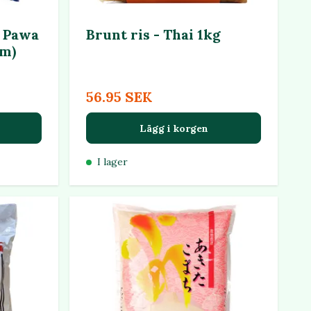
 Pawa
Brunt ris - Thai 1kg
um)
56.95 SEK
Lägg i korgen
I lager