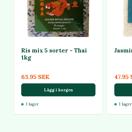
Ris mix 5 sorter - Thai
Jasmin
1kg
63.95 SEK
47.95
Lägg i korgen
I lager
I lager