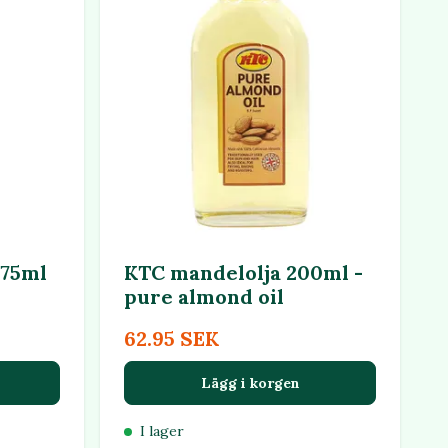
475ml
KTC mandelolja 200ml -
pure almond oil
62.95 SEK
Lägg i korgen
I lager