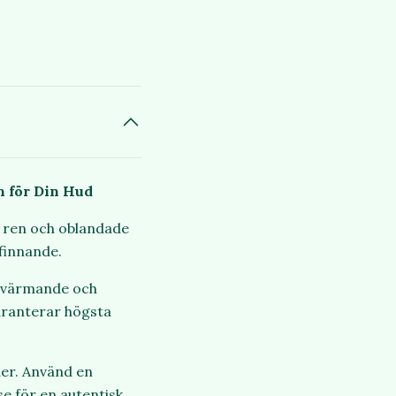
n för Din Hud
a ren och oblandade
efinnande.
ppvärmande och
aranterar högsta
der. Använd en
e för en autentisk,