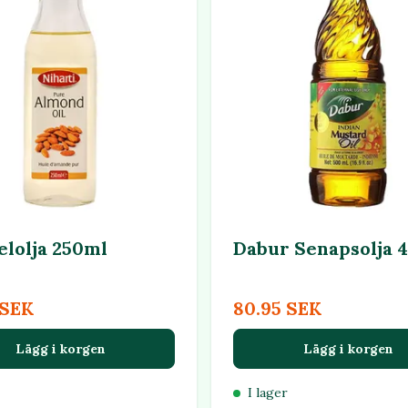
lolja 250ml
Dabur Senapsolja 
 SEK
80.95 SEK
Lägg i korgen
Lägg i korgen
I lager