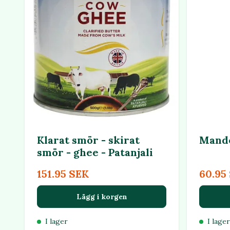
Klarat smör - skirat
Mande
smör - ghee - Patanjali
151.95 SEK
60.95
Lägg i korgen
I lager
I lager