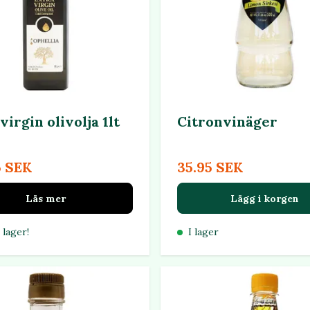
virgin olivolja 1lt
Citronvinäger
5 SEK
35.95 SEK
Läs mer
Lägg i korgen
 lager!
I lager