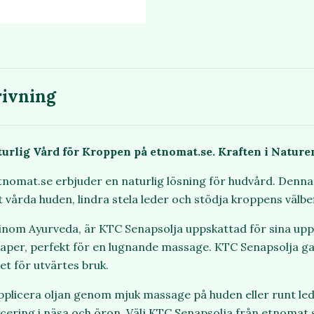
ivning
urlig Vård för Kroppen på etnomat.se. Kraften i Nature
tnomat.se erbjuder en naturlig lösning för hudvård. Denn
att vårda huden, lindra stela leder och stödja kroppens välb
t inom Ayurveda, är KTC Senapsolja uppskattad för sina u
aper, perfekt för en lugnande massage. KTC Senapsolja g
tet för utvärtes bruk.
applicera oljan genom mjuk massage på huden eller runt le
icering i näsa och öron. Välj KTC Senapsolja från etnomat.s