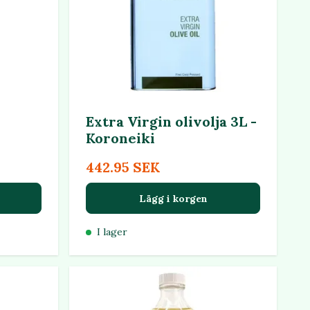
Extra Virgin olivolja 3L -
Koroneiki
442.95 SEK
Lägg i korgen
I lager