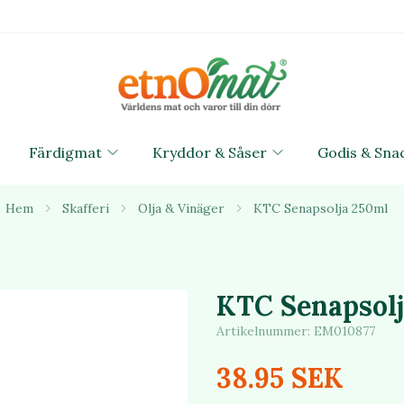
Färdigmat
Kryddor & Såser
Godis & Sna
Hem
Skafferi
Olja & Vinäger
KTC Senapsolja 250ml
KTC Senapsol
Artikelnummer:
EM010877
38.95 SEK