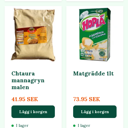
Chtaura
Matgrädde 1lt
mannagryn
malen
41.95 SEK
73.95 SEK
Lägg i korgen
Lägg i korgen
I lager
I lager