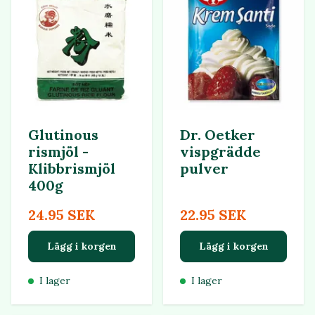
Glutinous
Dr. Oetker
rismjöl -
vispgrädde
Klibbrismjöl
pulver
400g
24.95 SEK
22.95 SEK
Lägg i korgen
Lägg i korgen
I lager
I lager