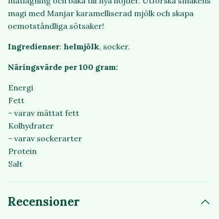
matlagning och baka till nya höjder. Utforska smakens
magi med Manjar karamelliserad mjölk och skapa
oemotståndliga sötsaker!
Ingredienser
:
helmjölk
, socker.
Näringsvärde per 100 gram:
Energi
Fett
- varav mättat fett
Kolhydrater
- varav sockerarter
Protein
Salt
Recensioner