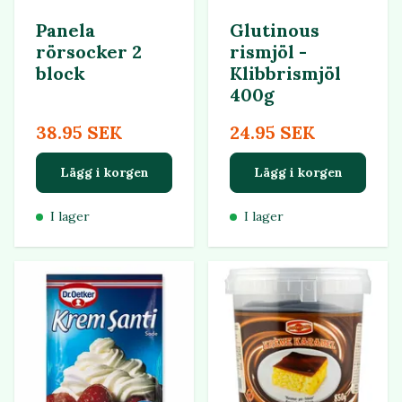
Panela
Glutinous
rörsocker 2
rismjöl -
block
Klibbrismjöl
400g
38.95 SEK
24.95 SEK
Lägg i korgen
Lägg i korgen
I lager
I lager