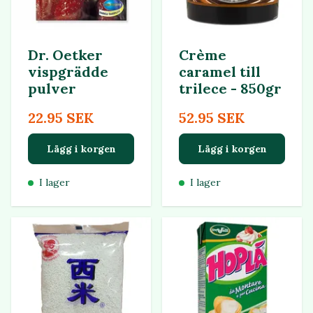
Dr. Oetker
Crème
vispgrädde
caramel till
pulver
trilece - 850gr
22.95 SEK
52.95 SEK
Lägg i korgen
Lägg i korgen
I lager
I lager