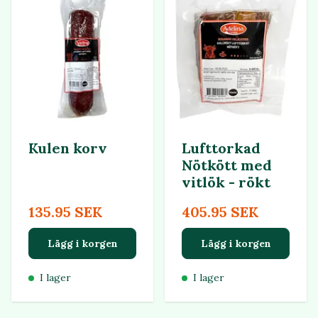
Kulen korv
Lufttorkad
Nötkött med
vitlök - rökt
135.95 SEK
405.95 SEK
Lägg i korgen
Lägg i korgen
I lager
I lager