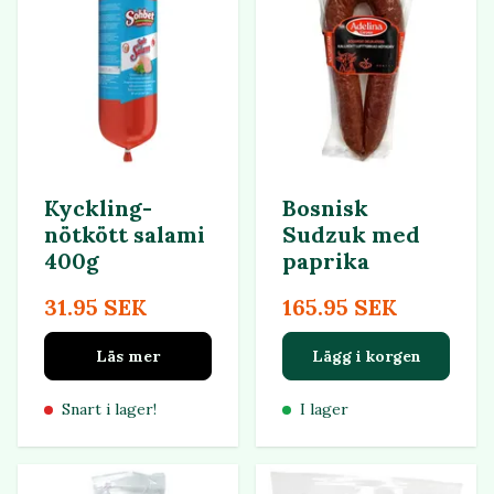
Kyckling-
Bosnisk
nötkött salami
Sudzuk med
400g
paprika
31.95 SEK
165.95 SEK
Läs mer
Lägg i korgen
Snart i lager!
I lager