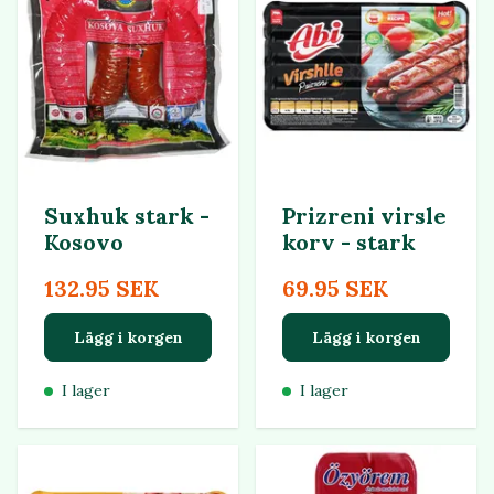
Suxhuk stark -
Prizreni virsle
Kosovo
korv - stark
132.95 SEK
69.95 SEK
Lägg i korgen
Lägg i korgen
I lager
I lager