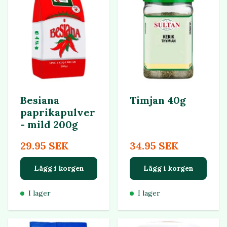
Besiana
Timjan 40g
paprikapulver
- mild 200g
29.95 SEK
34.95 SEK
Lägg i korgen
Lägg i korgen
I lager
I lager