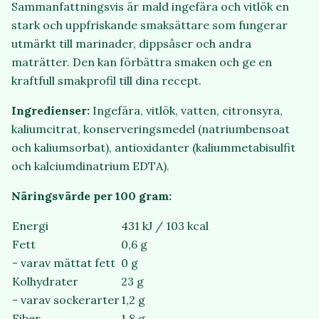
Sammanfattningsvis är mald ingefära och vitlök en
stark och uppfriskande smaksättare som fungerar
utmärkt till marinader, dippsåser och andra
maträtter. Den kan förbättra smaken och ge en
kraftfull smakprofil till dina recept.
Ingredienser:
Ingefära, vitlök, vatten, citronsyra,
kaliumcitrat, konserveringsmedel (natriumbensoat
och kaliumsorbat), antioxidanter (kaliummetabisulfit
och kalciumdinatrium EDTA).
Näringsvärde per 100 gram:
Energi
431 kJ / 103 kcal
Fett
0,6 g
- varav mättat fett
0 g
Kolhydrater
23 g
- varav sockerarter
1,2 g
Fiber
1,8 g