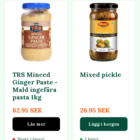
TRS Minced
Mixed pickle
Ginger Paste -
Mald ingefära
pasta 1kg
82.95 SEK
26.95 SEK
Läs mer
Lägg i korgen
Snart i lager!
I lager