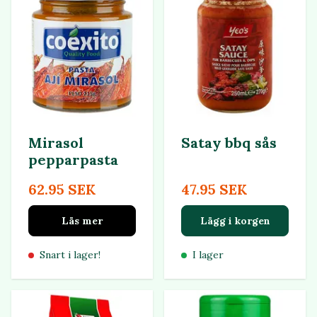
Mirasol
Satay bbq sås
pepparpasta
62.95 SEK
47.95 SEK
Läs mer
Lägg i korgen
Snart i lager!
I lager