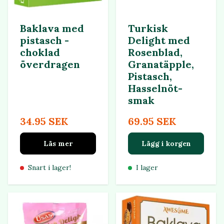
Baklava med
Turkisk
pistasch -
Delight med
choklad
Rosenblad,
överdragen
Granatäpple,
Pistasch,
Hasselnöt-
smak
34.95 SEK
69.95 SEK
Läs mer
Lägg i korgen
Snart i lager!
I lager