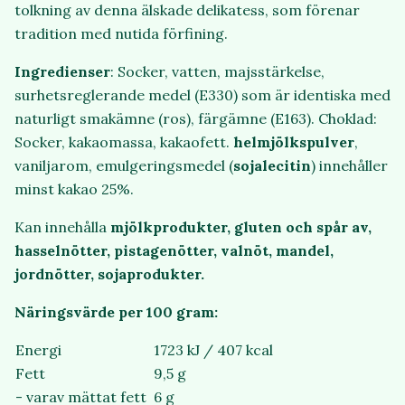
tolkning av denna älskade delikatess, som förenar
tradition med nutida förfining.
Ingredienser
: Socker, vatten, majsstärkelse,
surhetsreglerande medel (E330) som är identiska med
naturligt smakämne (ros), färgämne (E163). Choklad:
Socker, kakaomassa, kakaofett.
helmjölkspulver
,
vaniljarom, emulgeringsmedel (
sojalecitin
) innehåller
minst kakao 25%.
Kan innehålla
mjölkprodukter, gluten och spår av,
hasselnötter, pistagenötter, valnöt, mandel,
jordnötter, sojaprodukter.
Näringsvärde per 100 gram:
Energi
1723 kJ / 407 kcal
Fett
9,5 g
- varav mättat fett
6 g