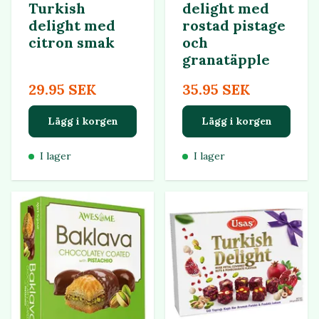
Turkish
delight med
delight med
rostad pistage
citron smak
och
granatäpple
29.95 SEK
35.95 SEK
Lägg i korgen
Lägg i korgen
I lager
I lager