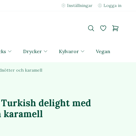
Inställningar
Logga in
cks
Drycker
Kylvaror
Vegan
dnötter och karamell
 Turkish delight med
h karamell