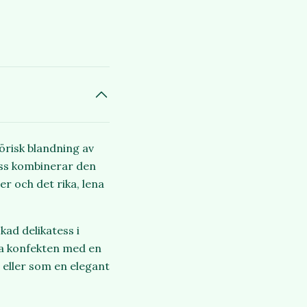
örisk blandning av
ess kombinerar den
r och det rika, lena
kad delikatess i
la konfekten med en
, eller som en elegant