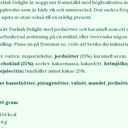
urkish Delight är noggrant framställd med högkvalitativa i
upplevelse som är både rik och minnesvärd. Den vackra fö
 njuta av utan också till en ståtlig present.
äckt Turkish Delight med jordnötter och karamell som ett 
ofistikerad avslutning på en måltid, eller överraska någo
ling. Finns nu på Etnomat.se, redo att berika din kulinaris
er, vatten, majsstärkelse,
jordnötter
(15%), karamell arom,
 choklad (25%);
socker, kakaomassa, kakaofett,
helmjölks
ojalecitin
) Innehåller minst kakao 25%.
av hasselnötter, pistagenötter, valnöt, mandel, jordnött
00 gram:
434 kcal
14 g