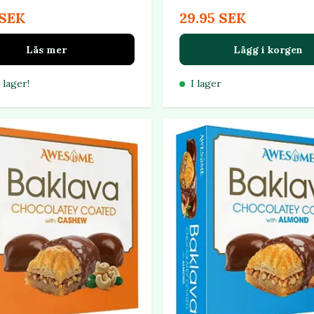
 SEK
29.95 SEK
Läs mer
Lägg i korgen
 lager!
I lager