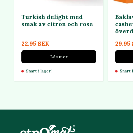
Turkish delight med
Bakla
smak av citron och rose
cashe
överd
22.95 SEK
29.95
Läs mer
Snart i lager!
Snart i