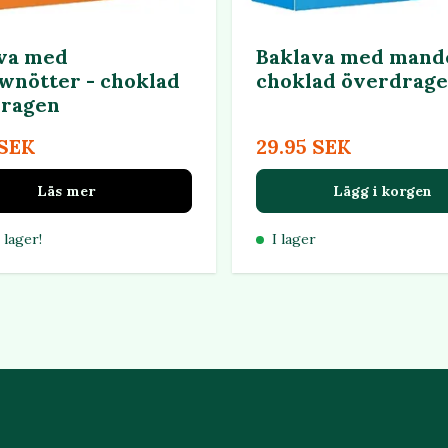
va med
Baklava med mand
wnötter - choklad
choklad överdrag
ragen
 SEK
29.95 SEK
Läs mer
Lägg i korgen
 lager!
I lager