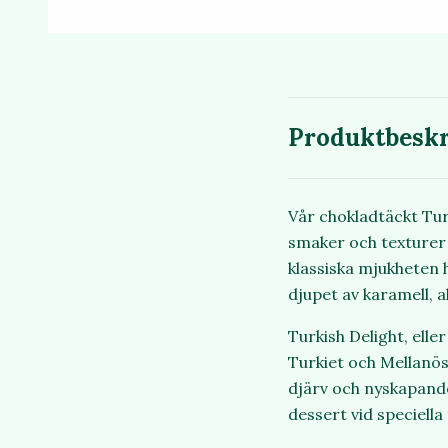
Produktbeskr
Vår chokladtäckt Tur
smaker och texturer 
klassiska mjukheten 
djupet av karamell, a
Turkish Delight, elle
Turkiet och Mellanö
djärv och nyskapande 
dessert vid speciella t