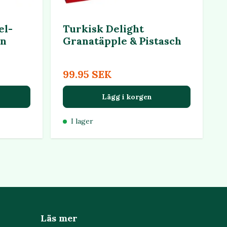
el-
Turkisk Delight
en
Granatäpple & Pistasch
99.95 SEK
Lägg i korgen
I lager
Läs mer