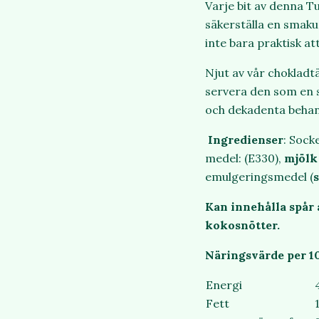
Varje bit av denna T
säkerställa en smak
inte bara praktisk att
Njut av vår chokladt
servera den som en s
och dekadenta behand
Ingredienser
: Sock
medel: (E330),
mjölk
emulgeringsmedel (
s
Kan innehålla spår 
kokosnötter.
Näringsvärde per 1
Energi
Fett