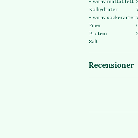
- varav mättat fett
Kolhydrater
- varav sockerarter
Fiber
Protein
Salt
Recensioner