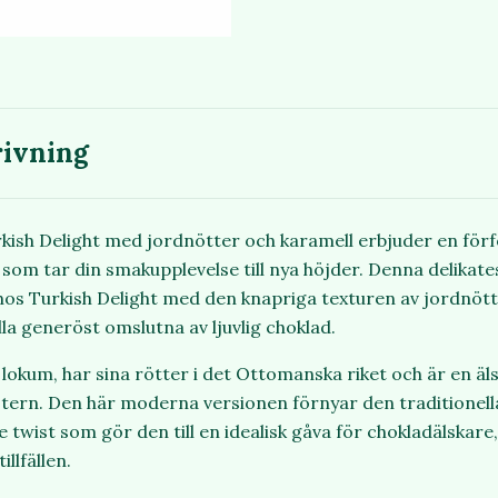
ivning
kish Delight med jordnötter och karamell erbjuder en förf
som tar din smakupplevelse till nya höjder. Denna delikat
hos Turkish Delight med den knapriga texturen av jordnötte
lla generöst omslutna av ljuvlig choklad.
r lokum, har sina rötter i det Ottomanska riket och är en äls
stern. Den här moderna versionen förnyar den traditionel
twist som gör den till en idealisk gåva för chokladälskare
illfällen.