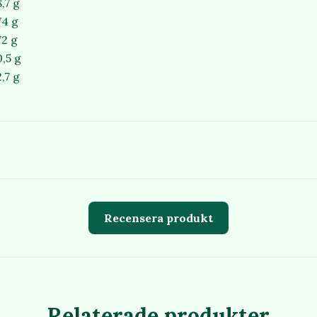
8,7 g
74 g
72 g
0,5 g
2,7 g
Recensera produkt
Relaterade produkter