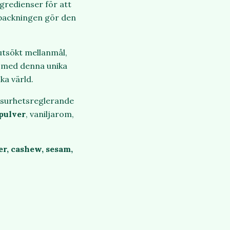
ngredienser för att
rpackningen gör den
utsökt mellanmål,
n med denna unika
ka värld.
 surhetsreglerande
pulver
, vaniljarom,
er, cashew, sesam,