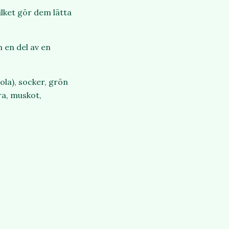
ilket gör dem lätta
 en del av en
mola), socker, grön
ra, muskot,