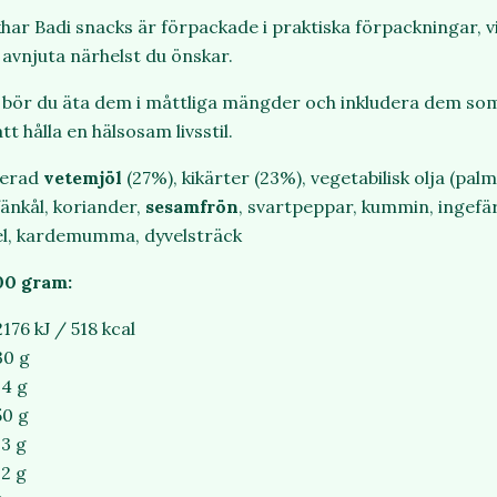
har Badi snacks är förpackade i praktiska förpackningar, v
 avnjuta närhelst du önskar.
 bör du äta dem i måttliga mängder och inkludera dem som
t hålla en hälsosam livsstil.
nerad
vetemjöl
(27%), kikärter (23%), vegetabilisk olja (pal
 fänkål, koriander,
sesamfrön
, svartpeppar, kummin, ingefä
l, kardemumma, dyvelsträck
00 gram:
2176 kJ / 518 kcal
30 g
14 g
50 g
13 g
12 g