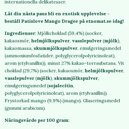
internationella delikatesser.
Låt din nästa paus bli en exotisk upplevelse –
beställ Patislove Mango Dragee på etnomat.se idag!
Ingredienser
: Mjölkchoklad (59,4%) (socker,
kakaosmör,
helmjölkspulver
,
vasslepulver
(
mjölk
),
kakaomassa,
skummjölkspulver
, emulgeringsmedel
(ammoniumfosfatider, polyglycerolpolyricinoleat),
arom (etylvanillin)), minst 27% kakao-torrsubstans. Vit
choklad (29,7%) (socker, kakaosmör,
helmjölkspulver
,
vasslepulver
(
mjölk
),
skummjölkspulver
,
emulgeringsmedel (
sojalecitin
,
polyglycerolpolyricinoleat), arom (etylvanillin)).
Frystorkad mango (9,9%) (mango). Glaseringsmedel
(gummi arabicum).
Näringsvärde per 100 gram: