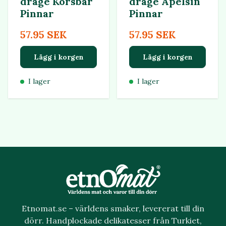
dragé Körsbär
dragé Apelsin
Pinnar
Pinnar
57.95 SEK
57.95 SEK
Lägg i korgen
Lägg i korgen
I lager
I lager
Etnomat.se – världens smaker, levererat till din
dörr. Handplockade delikatesser från Turkiet,