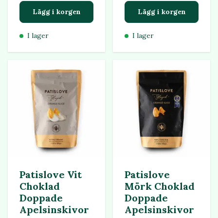
Lägg i korgen
Lägg i korgen
I lager
I lager
Patislove Vit
Patislove
Choklad
Mörk Choklad
Doppade
Doppade
Apelsinskivor
Apelsinskivor