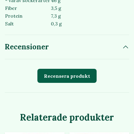
- varav sockerarter
46 g
Fiber
3,5 g
Protein
7,3 g
Salt
0,3 g
Recensioner
Recensera produkt
Relaterade produkter