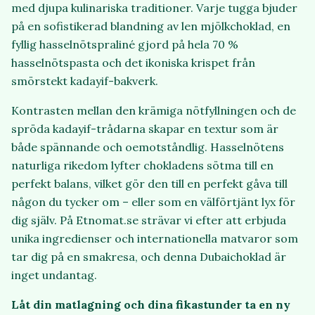
med djupa kulinariska traditioner. Varje tugga bjuder
på en sofistikerad blandning av len mjölkchoklad, en
fyllig hasselnötspraliné gjord på hela 70 %
hasselnötspasta och det ikoniska krispet från
smörstekt kadayif-bakverk.
Kontrasten mellan den krämiga nötfyllningen och de
spröda kadayif-trådarna skapar en textur som är
både spännande och oemotståndlig. Hasselnötens
naturliga rikedom lyfter chokladens sötma till en
perfekt balans, vilket gör den till en perfekt gåva till
någon du tycker om – eller som en välförtjänt lyx för
dig själv. På Etnomat.se strävar vi efter att erbjuda
unika ingredienser och internationella matvaror som
tar dig på en smakresa, och denna Dubaichoklad är
inget undantag.
Låt din matlagning och dina fikastunder ta en ny