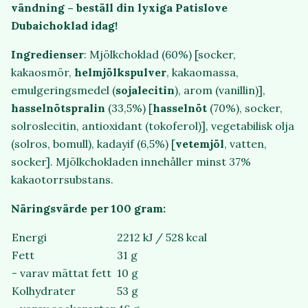
vändning – beställ din lyxiga Patislove
Dubaichoklad idag!
Ingredienser
: Mjölkchoklad (60%) [socker,
kakaosmör,
helmjölkspulver
, kakaomassa,
emulgeringsmedel (
sojalecitin
), arom (vanillin)],
hasselnötspralin
(33,5%) [
hasselnöt
(70%), socker,
solroslecitin, antioxidant (tokoferol)], vegetabilisk olja
(solros, bomull), kadayif (6,5%) [
vetemjöl
, vatten,
socker]. Mjölkchokladen innehåller minst 37%
kakaotorrsubstans.
Näringsvärde per 100 gram:
Energi
2212 kJ / 528 kcal
Fett
31 g
- varav mättat fett
10 g
Kolhydrater
53 g