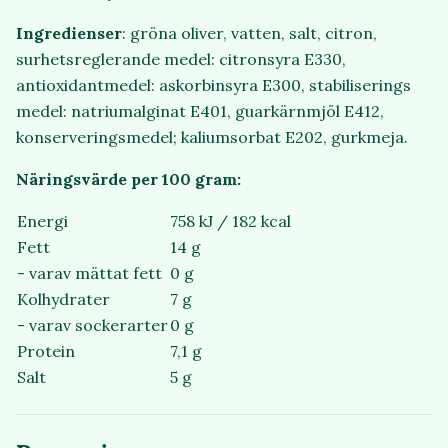
Ingredienser
: gröna oliver, vatten, salt, citron,
surhetsreglerande medel: citronsyra E330,
antioxidantmedel: askorbinsyra E300, stabiliserings
medel: natriumalginat E401, guarkärnmjöl E412,
konserveringsmedel; kaliumsorbat E202, gurkmeja.
Näringsvärde per 100 gram:
Energi
758 kJ / 182 kcal
Fett
14 g
- varav mättat fett
0 g
Kolhydrater
7 g
- varav sockerarter
0 g
Protein
7,1 g
Salt
5 g