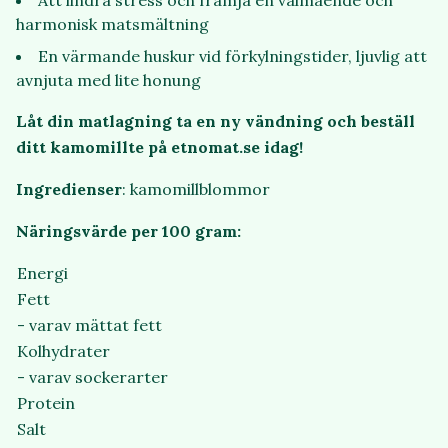
Att lindra stress och främja en välmående och
harmonisk matsmältning
En värmande huskur vid förkylningstider, ljuvlig att
avnjuta med lite honung
Låt din matlagning ta en ny vändning och beställ
ditt kamomillte på etnomat.se idag!
Ingredienser
: kamomillblommor
Näringsvärde per 100 gram:
Energi
Fett
- varav mättat fett
Kolhydrater
- varav sockerarter
Protein
Salt