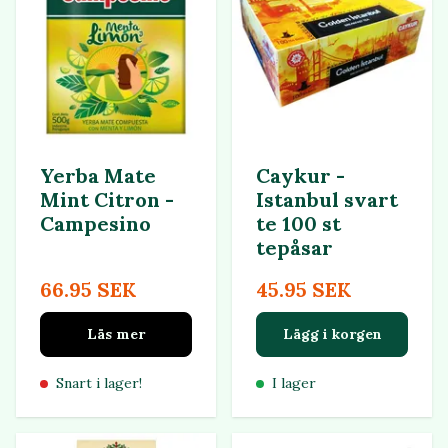
Yerba Mate
Caykur -
Mint Citron -
Istanbul svart
Campesino
te 100 st
tepåsar
66.95 SEK
45.95 SEK
Läs mer
Lägg i korgen
Snart i lager!
I lager