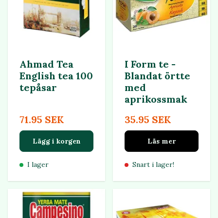
Ahmad Tea
I Form te -
English tea 100
Blandat örtte
tepåsar
med
aprikossmak
71.95 SEK
35.95 SEK
Lägg i korgen
Läs mer
I lager
Snart i lager!