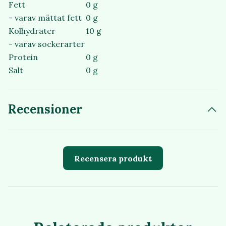
Fett
0 g
- varav mättat fett
0 g
Kolhydrater
10 g
- varav sockerarter
Protein
0 g
Salt
0 g
Recensioner
Recensera produkt