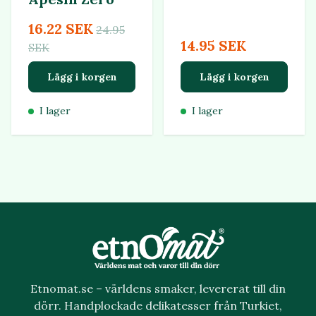
16.22 SEK
24.95
14.95 SEK
SEK
Lägg i korgen
Lägg i korgen
I lager
I lager
Etnomat.se – världens smaker, levererat till din
dörr. Handplockade delikatesser från Turkiet,