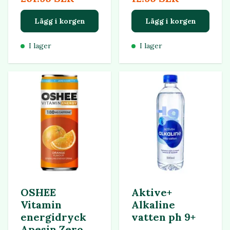
Lägg i korgen
Lägg i korgen
I lager
I lager
OSHEE
Aktive+
Vitamin
Alkaline
energidryck
vatten ph 9+
Apesin Zero