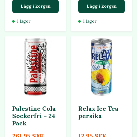
Lägg i korgen
Lägg i korgen
I lager
I lager
Palestine Cola
Relax Ice Tea
Sockerfri – 24
persika
Pack
261.95 SEK
12.95 SEK