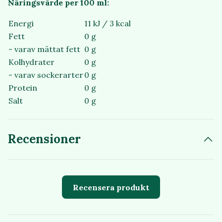
Näringsvärde per 100 ml:
Energi
11 kJ / 3 kcal
Fett
0 g
- varav mättat fett
0 g
Kolhydrater
0 g
- varav sockerarter
0 g
Protein
0 g
Salt
0 g
Recensioner
Recensera produkt