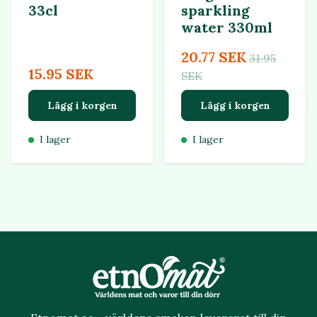
33cl
sparkling
water 330ml
20.77 SEK
31.95
15.95 SEK
SEK
Lägg i korgen
Lägg i korgen
I lager
I lager