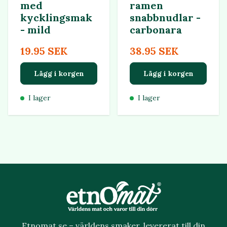
med
ramen
kycklingsmak
snabbnudlar -
- mild
carbonara
19.95 SEK
38.95 SEK
Lägg i korgen
Lägg i korgen
I lager
I lager
Etnomat.se – världens smaker, levererat till din