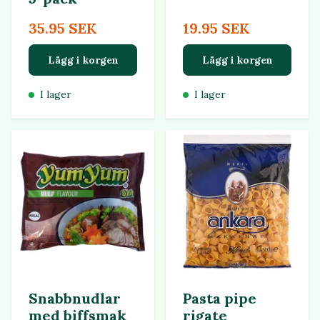
35.95 SEK
19.95 SEK
Lägg i korgen
Lägg i korgen
I lager
I lager
Snabbnudlar
Pasta pipe
med biffsmak
rigate