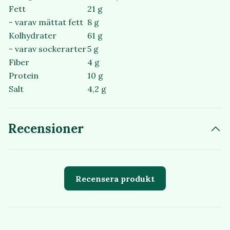
Fett
21 g
- varav mättat fett
8 g
Kolhydrater
61 g
- varav sockerarter
5 g
Fiber
4 g
Protein
10 g
Salt
4,2 g
Recensioner
Recensera produkt