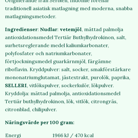
Originerande från Serbien, Indomie förenar
traditionell asiatisk matlagning med moderna, snabba
matlagningsmetoder.
Ingredienser
:
Nudlar
:
vetemjöl
, mättad palmolja
antioxidationsmedel Tertiär Buthylhydrokinon, salt,
surhetsreglerande medel kaliumkarbonater,
polyfosfater och natriumkarbonater,
förtjockningsmedel guarkärnmjöl, färgämne
riboflavin. Kryddpulver: salt, socker, smakförstärkare
mononatriumglutamat, jästextrakt, purolök, paprika,
SELLERI
, vitlökspulver, sockerkulör, lökpulver.
Kryddolja: mättad palmolja, antioxidationsmedel
Tertiär buthylhydrokinon, lök, vitlök, citrongräs,
citronblad, chilipulver.
Näringsvärde per 100 gram:
Energi
1966 kJ / 470 kcal