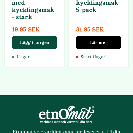
med
kycklingsmak
kycklingsmak
5-pack
- stark
19.95 SEK
31.95 SEK
Lägg i korgen
Läs mer
I lager
Snart i lager!
Etnomat.se – världens smaker, levererat till din