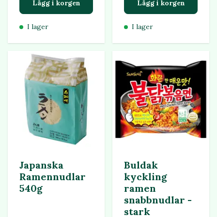
Lägg i korgen
Lägg i korgen
I lager
I lager
Japanska
Buldak
Ramennudlar
kyckling
540g
ramen
snabbnudlar -
stark