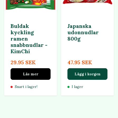
Buldak
Japanska
kyckling
udonnudlar
ramen
800g
snabbnudlar -
KimChi
29.95 SEK
47.95 SEK
Läs mer
Lägg i korgen
Snart i lager!
I lager