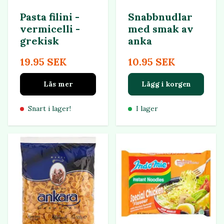
Pasta filini -
Snabbnudlar
vermicelli -
med smak av
grekisk
anka
19.95 SEK
10.95 SEK
Läs mer
Lägg i korgen
Snart i lager!
I lager