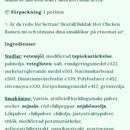
📦
Förpackning:
1 portion
✨ Är du redo för hettan? Beställ Buldak Hot Chicken
Ramen nu och utmana dina smaklökar på etnomat.se!
Ingredienser
:
Nudlar:
vetemjöl
, modifierad
tapiokastärkelse
,
palmolja,
vetegluten
, salt, emulgeringsmedel e322,
surhetsreglerande medel e501, Natriumkarbonat
e500, Dinatriumvätefosfat e339, Polyfosfater e452,
citronsyra e330, förtjockningemedel e412, grönteolja.
Smakämne:
Vatten, artificiell kycklingsmaks pulver,
socker,
sojasås
, röd chilipeppar,
sojabönsolja
,
Lökpulver, chilipulver, chiliolja, jästextraktspulver,
vitlök, modifierad potatisstärkelse,
avfärgatchiliextrakt, paprikaextrakt, svartpeppar,