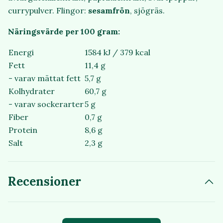
currypulver. Flingor:
sesamfrön
, sjögräs.
Näringsvärde per 100 gram:
Energi
1584 kJ / 379 kcal
Fett
11,4 g
- varav mättat fett
5,7 g
Kolhydrater
60,7 g
- varav sockerarter
5 g
Fiber
0,7 g
Protein
8,6 g
Salt
2,3 g
Recensioner