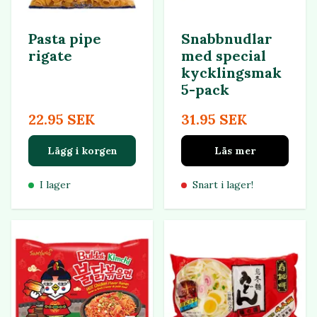
Pasta pipe
Snabbnudlar
rigate
med special
kycklingsmak
5-pack
22.95 SEK
31.95 SEK
Lägg i korgen
Läs mer
I lager
Snart i lager!