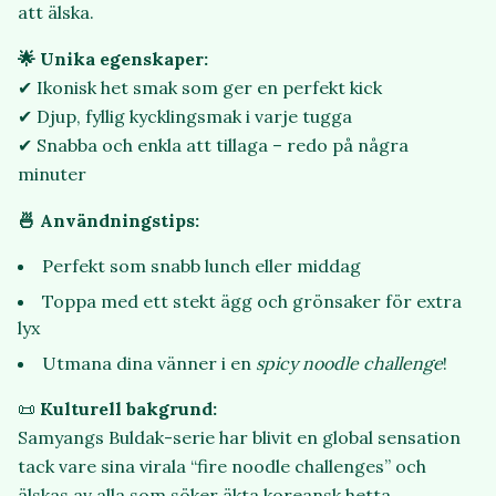
att älska.
🌟 Unika egenskaper:
✔ Ikonisk het smak som ger en perfekt kick
✔ Djup, fyllig kycklingsmak i varje tugga
✔ Snabba och enkla att tillaga – redo på några
minuter
🍜 Användningstips:
Perfekt som snabb lunch eller middag
Toppa med ett stekt ägg och grönsaker för extra
lyx
Utmana dina vänner i en
spicy noodle challenge
!
📜
Kulturell bakgrund:
Samyangs Buldak-serie har blivit en global sensation
tack vare sina virala “fire noodle challenges” och
älskas av alla som söker äkta koreansk hetta.