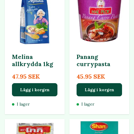
Melina
Panang
allkrydda 1kg
currypasta
47.95 SEK
45.95 SEK
Lägg i korgen
Lägg i korgen
I lager
I lager