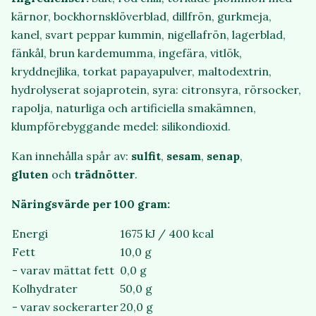
kärnor, bockhornsklöverblad, dillfrön, gurkmeja,
kanel, svart peppar kummin, nigellafrön, lagerblad,
fänkål, brun kardemumma, ingefära, vitlök,
kryddnejlika, torkat papayapulver, maltodextrin,
hydrolyserat sojaprotein, syra: citronsyra, rörsocker,
rapolja, naturliga och artificiella smakämnen,
klumpförebyggande medel: silikondioxid.
Kan innehålla spår av:
sulfit
,
sesam
,
senap
,
gluten
och
trädnötter
.
Näringsvärde per 100 gram:
Energi
1675 kJ / 400 kcal
Fett
10,0 g
- varav mättat fett
0,0 g
Kolhydrater
50,0 g
- varav sockerarter
20,0 g