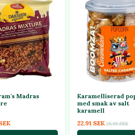
ram's Madras
Karamelliserad po
re
med smak av salt
karamell
 SEK
22.91 SEK
26.95 SEK