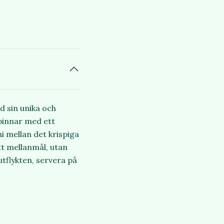
d sin unika och
pinnar med ett
i mellan det krispiga
tt mellanmål, utan
utflykten, servera på