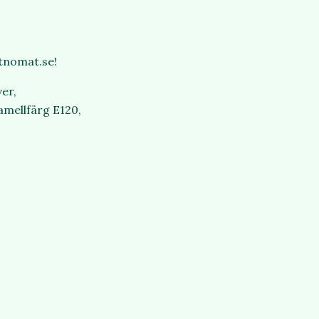
Etnomat.se!
ver,
amellfärg E120,