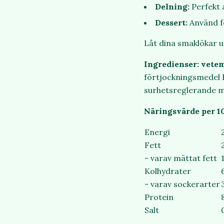
Delning:
Perfekt 
Dessert:
Använd fö
Låt dina smaklökar u
Ingredienser:
vetem
förtjockningsmedel 
surhetsreglerande me
Näringsvärde per 1
Energi
Fett
- varav mättat fett
Kolhydrater
- varav sockerarter
Protein
Salt