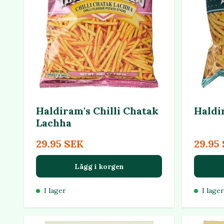
Haldiram's Chilli Chatak
Haldi
Lachha
29.95 SEK
29.95
Lägg i korgen
I lager
I lager