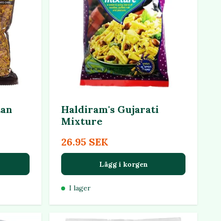
tan
Haldiram's Gujarati
Mixture
26.95 SEK
Lägg i korgen
I lager