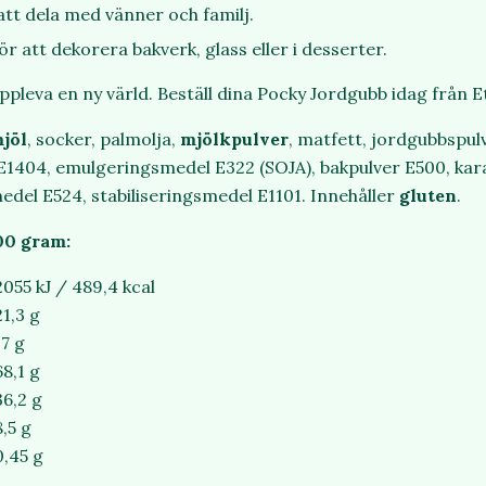
att dela med vänner och familj.
r att dekorera bakverk, glass eller i desserter.
ppleva en ny värld. Beställ dina Pocky Jordgubb idag från 
jöl
, socker, palmolja,
mjölkpulver
, matfett, jordgubbspul
E1404, emulgeringsmedel E322 (SOJA), bakpulver E500, kar
del E524, stabiliseringsmedel E1101. Innehåller
gluten
.
00 gram:
2055 kJ / 489,4 kcal
21,3 g
17 g
68,1 g
36,2 g
8,5 g
0,45 g