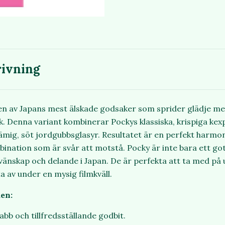
ivning
en av Japans mest älskade godsaker som sprider glädje me
 Denna variant kombinerar Pockys klassiska, krispiga kex
ämig, söt jordgubbsglasyr. Resultatet är en perfekt harmon
bination som är svår att motstå. Pocky är inte bara ett go
vänskap och delande i Japan. De är perfekta att ta med på 
ta av under en mysig filmkväll.
en:
bb och tillfredsställande godbit.