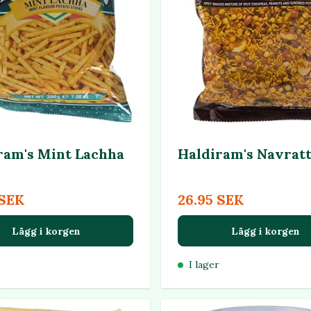
ram's Mint Lachha
Haldiram's Navrat
 SEK
26.95 SEK
Lägg i korgen
Lägg i korgen
I lager