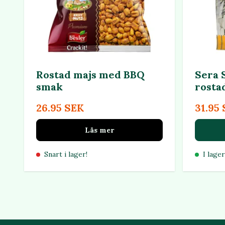
Rostad majs med BBQ
Sera 
smak
rosta
26.95 SEK
31.95
Läs mer
Snart i lager!
I lager