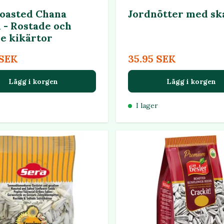
oasted Chana
Jordnötter med sk
d - Rostade och
de kikärtor
 SEK
35.95 SEK
Lägg i korgen
Lägg i korgen
I lager