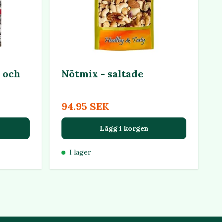
 och
Nötmix - saltade
94.95 SEK
Lägg i korgen
I lager