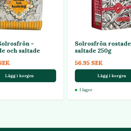
Solrosfrön -
Solrosfrön rostade
de och saltade
saltade 250g
 SEK
56.95 SEK
Lägg i korgen
Lägg i korgen
I lager