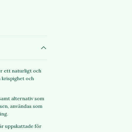
r ett naturligt och
 krispighet och
osamt alternativ som
påsen, användas som
ing.
 är uppskattade för