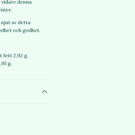
r vidare denna
enter.
njut av detta
kelhet och godhet.
t fett 2,92 g,
,95 g.