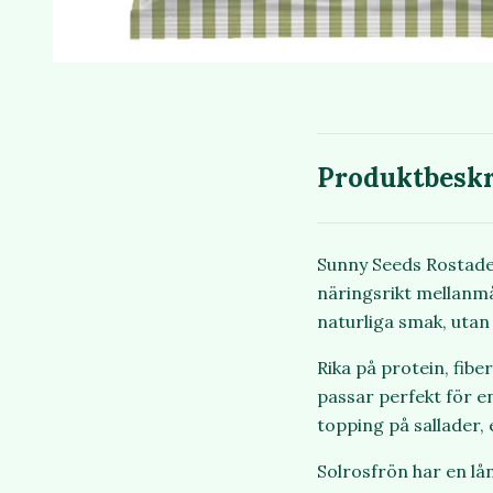
Produktbeskr
Sunny Seeds Rostade 
näringsrikt mellanmå
naturliga smak, utan t
Rika på protein, fib
passar perfekt för en
topping på sallader, 
Solrosfrön har en lå