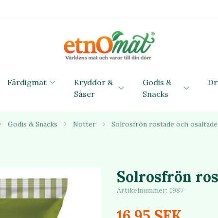
Färdigmat
Kryddor &
Godis &
Dr
Såser
Snacks
Godis & Snacks
Nötter
Solrosfrön rostade och osaltade
Solrosfrön ros
Artikelnummer:
1987
16.95 SEK