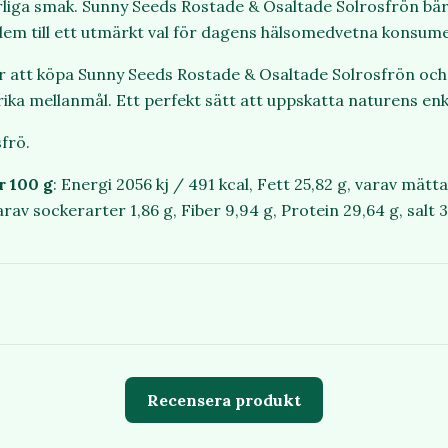
rliga smak. Sunny Seeds Rostade & Osaltade Solrosfrön bä
r dem till ett utmärkt val för dagens hälsomedvetna konsum
 att köpa Sunny Seeds Rostade & Osaltade Solrosfrön och 
rika mellanmål. Ett perfekt sätt att uppskatta naturens en
sfrö.
r 100 g
: Energi 2056 kj / 491 kcal, Fett 25,82 g, varav mätta
rav sockerarter 1,86 g, Fiber 9,94 g, Protein 29,64 g, salt 3
Recensera produkt