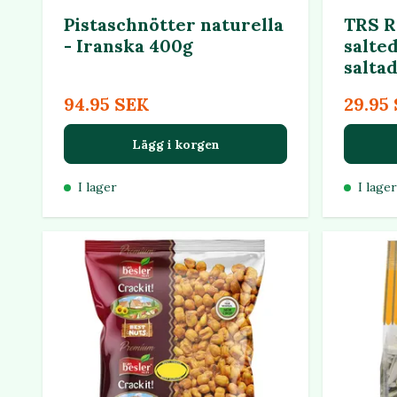
Pistaschnötter naturella
TRS R
- Iranska 400g
salte
salta
94.95 SEK
29.95
Lägg i korgen
I lager
I lager